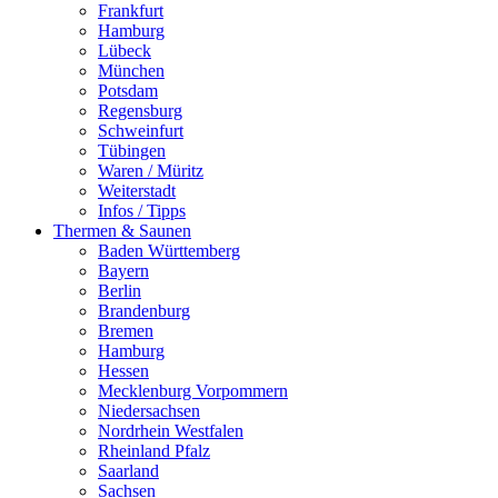
Frankfurt
Hamburg
Lübeck
München
Potsdam
Regensburg
Schweinfurt
Tübingen
Waren / Müritz
Weiterstadt
Infos / Tipps
Thermen & Saunen
Baden Württemberg
Bayern
Berlin
Brandenburg
Bremen
Hamburg
Hessen
Mecklenburg Vorpommern
Niedersachsen
Nordrhein Westfalen
Rheinland Pfalz
Saarland
Sachsen