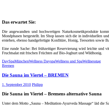
Das erwartet Sie:
Die angewandten und hochwertigen Naturkosmetikprodukte komme
Mondphasen hergestellt. Im Shop lassen sich die in individuellen u
erstehen, ebenso handgefertigte Konfitüre, Honig, Teesorten sowie Ba
Eine runde Sache: Bei frühzeitiger Reservierung wird leichte un
Fruchtsalat mit frischen Früchten auf Bio-Joghurt und Wildhonig.
DaySpa
München
Wellness Dayspa
Wellness und Spa
Wellnesstag
Bremen
Die Sauna im Viertel – BREMEN
1. September 2010
Philipp
Die Sauna im Viertel – Bremens alternative Sauna
Unter dem Motto „Sauna – Meditation-Ayurveda Massage“ läd die Sau