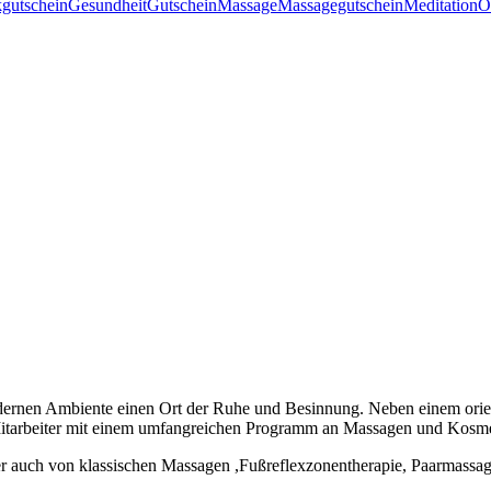
gutschein
Gesundheit
Gutschein
Massage
Massagegutschein
Meditation
O
modernen Ambiente einen Ort der Ruhe und Besinnung. Neben einem ori
Mitarbeiter mit einem umfangreichen Programm an Massagen und Kosmet
er auch von klassischen Massagen ,Fußreflexzonentherapie, Paarmass