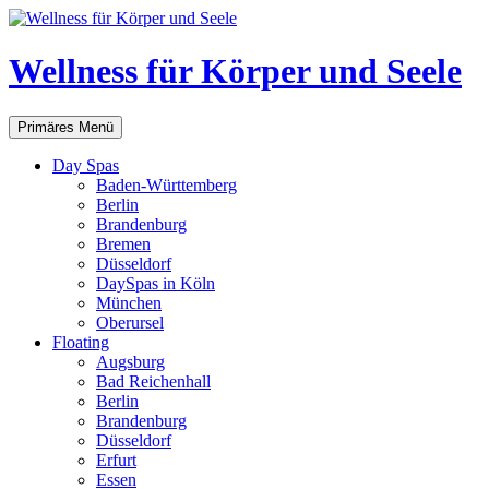
Zum
Inhalt
springen
Wellness für Körper und Seele
Suchen
Primäres Menü
Day Spas
Baden-Württemberg
Berlin
Brandenburg
Bremen
Düsseldorf
DaySpas in Köln
München
Oberursel
Floating
Augsburg
Bad Reichenhall
Berlin
Brandenburg
Düsseldorf
Erfurt
Essen