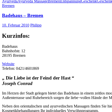
Ayurveda
Ayurveda Massage
Bremen
Entspannung
Geschenk
Geschenk
Bremen
Badehaus – Bremen
10. Februar 2010
Philipp
Kurzinfos:
Badehaus
Bahnhofstr. 12
28195 Bremen
Website
Telefon: 0421/4601869
„ Die Liebe ist der Feind der Hast “
Joseph Conrad
Im Herzen der Stadt gelegen bietet das Badehaus in einem zeitlos 
Außenterrasse und Ruhebereich sorgen die liebe¬vollen Hände der 
Neben den orientalischen und ayurvedischen Massagen finden Sie hi
Kosmetikbehandlungen Ihr individuelles Verwöhnprogramm.