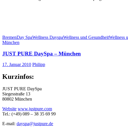
Bremen
Day Spa
Wellness Dayspa
Wellness und Gesundheit
Wellness 
München
JUST PURE DaySpa – München
17. Januar 2010
Philipp
Kurzinfos:
JUST PURE DaySpa
Siegesstraße 13
80802 München
Website
www.justpure.com
Tel.: (+49) 089 – 38 35 69 99
E-mail:
dayspa@justpure.de