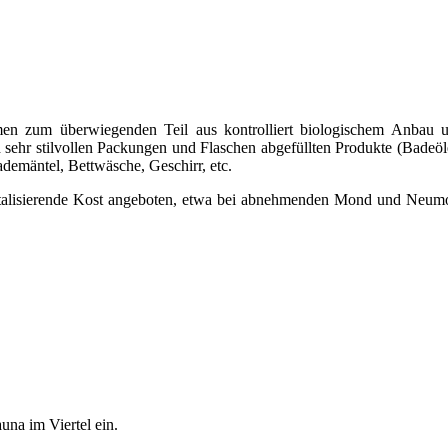
n zum überwiegenden Teil aus kontrolliert biologischem Anbau un
nd sehr stilvollen Packungen und Flaschen abgefüllten Produkte (Bade
demäntel, Bettwäsche, Geschirr, etc.
d vitalisierende Kost angeboten, etwa bei abnehmenden Mond und N
na im Viertel ein.