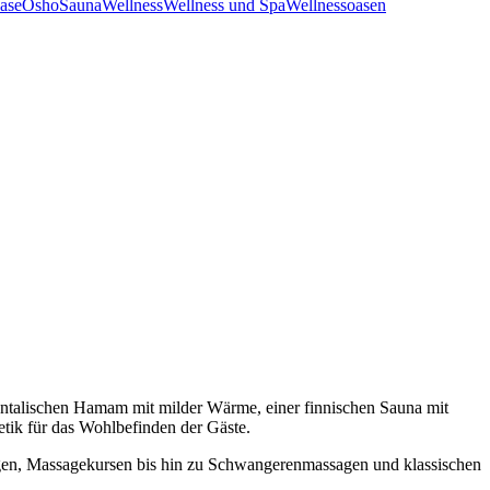
ase
Osho
Sauna
Wellness
Wellness und Spa
Wellnessoasen
entalischen Hamam mit milder Wärme, einer finnischen Sauna mit
ik für das Wohlbefinden der Gäste.
agen, Massagekursen bis hin zu Schwangerenmassagen und klassischen