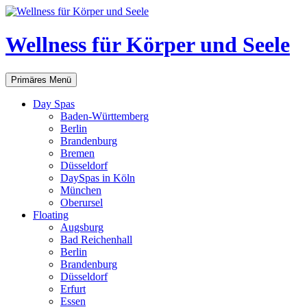
Zum
Inhalt
springen
Wellness für Körper und Seele
Suchen
Primäres Menü
Day Spas
Baden-Württemberg
Berlin
Brandenburg
Bremen
Düsseldorf
DaySpas in Köln
München
Oberursel
Floating
Augsburg
Bad Reichenhall
Berlin
Brandenburg
Düsseldorf
Erfurt
Essen