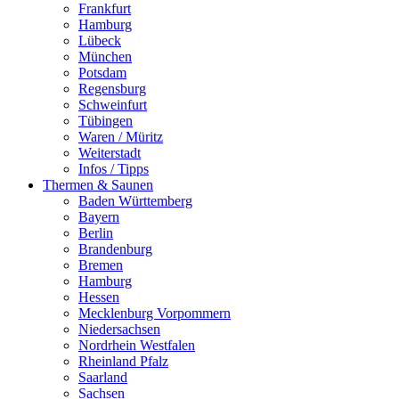
Frankfurt
Hamburg
Lübeck
München
Potsdam
Regensburg
Schweinfurt
Tübingen
Waren / Müritz
Weiterstadt
Infos / Tipps
Thermen & Saunen
Baden Württemberg
Bayern
Berlin
Brandenburg
Bremen
Hamburg
Hessen
Mecklenburg Vorpommern
Niedersachsen
Nordrhein Westfalen
Rheinland Pfalz
Saarland
Sachsen