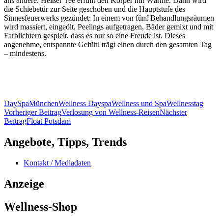
ans andere. Heißer Tee erfüllt den Körper mit Wärme. Dann wird
die Schiebetür zur Seite geschoben und die Hauptstufe des
Sinnesfeuerwerks gezündet: In einem von fünf Behandlungsräumen
wird massiert, eingeölt, Peelings aufgetragen, Bäder gemixt und mit
Farblichtern gespielt, dass es nur so eine Freude ist. Dieses
angenehme, entspannte Gefühl trägt einen durch den gesamten Tag
– mindestens.
DaySpa
München
Wellness Dayspa
Wellness und Spa
Wellnesstag
Beitragsnavigation
Vorheriger Beitrag
Verlosung von Wellness-Reisen
Nächster
Beitrag
Float Potsdam
Angebote, Tipps, Trends
Kontakt / Mediadaten
Anzeige
Wellness-Shop