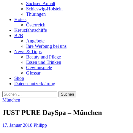
Sachsen Anhalt
Schleswig-Holstein
Thüringen
Hotels
Österreich
Kreuzfahrtschiffe
B2B
Angebote
Ihre Werbung bei uns
News & Tipps
Beauty und Pflege
Essen und Trinken
Gewinnspiele
Glossar
Shop
Datenschutzerklärung
Suchen
nach:
München
JUST PURE DaySpa – München
17. Januar 2010
Philipp