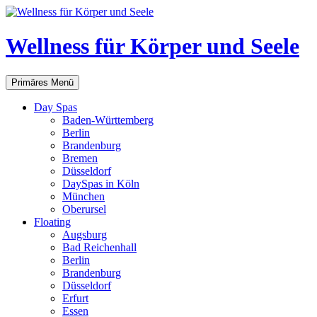
Zum
Inhalt
springen
Wellness für Körper und Seele
Suchen
Primäres Menü
Day Spas
Baden-Württemberg
Berlin
Brandenburg
Bremen
Düsseldorf
DaySpas in Köln
München
Oberursel
Floating
Augsburg
Bad Reichenhall
Berlin
Brandenburg
Düsseldorf
Erfurt
Essen