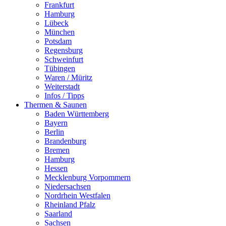
Frankfurt
Hamburg
Lübeck
München
Potsdam
Regensburg
Schweinfurt
Tübingen
Waren / Müritz
Weiterstadt
Infos / Tipps
Thermen & Saunen
Baden Württemberg
Bayern
Berlin
Brandenburg
Bremen
Hamburg
Hessen
Mecklenburg Vorpommern
Niedersachsen
Nordrhein Westfalen
Rheinland Pfalz
Saarland
Sachsen