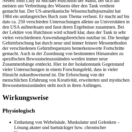
Neben John Lilly ist Michael Hutchison der Mann, der sich am
meisten um Verbreitung des Wissens über den Tank verdient
gemacht hat. Der US-amerikanische Wissenschaftsjournalist hat
1984 ein umfangreiches Buch zum Thema verfasst. Er macht auf bis
dato ca. 250 verschieden Untersuchungen alleine an Universitäten in
den USA aufmerksam und fasst deren Ergebnisse zusammen. Bei
der Lektüre von Hutchison wird schnell klar, dass der Tank in sehr
vielen verschiedenen Anwendungsbereichen nutzbar ist. Die heutige
Gehirnforschung hat durch neue und immer feinere Messmethoden
der verschiedenen Gehirnfrequenzen bemerkenswerte Fortschritte
gemacht. Auch in der Zuordnung von bestimmten Hirnarealen zu
spezifischen Bewusstseinszuständen werden immer neue
Zusammenhänge entdeckt. Hier ist der Isolationstank Gegenstand
vieler Untersuchungen in einem Forschungsfeld, dass in vieler
Hinsicht zukunftsweisend ist. Die Erforschung von der
menschlichen Erfahrung von Kreativität, erweiterten und mystischen
Bewusstseinszuständen steht noch in ihren Anfängen.
Wirkungsweise
Physiologisch
Entlastung von Wirbelsäule, Muskulatur und Gelenken –
Lösung akuter und hartnäckiger bzw. chronischer