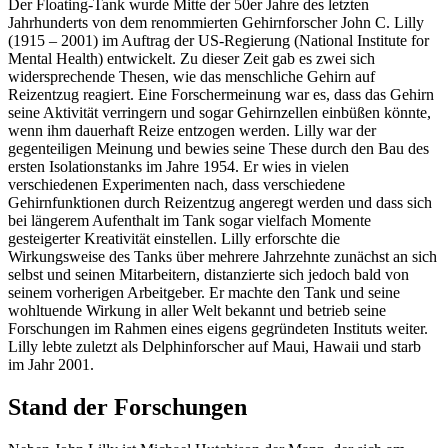
Der Floating-Tank wurde Mitte der 50er Jahre des letzten
Jahrhunderts von dem renommierten Gehirnforscher John C. Lilly
(1915 – 2001) im Auftrag der US-Regierung (National Institute for
Mental Health) entwickelt. Zu dieser Zeit gab es zwei sich
widersprechende Thesen, wie das menschliche Gehirn auf
Reizentzug reagiert. Eine Forschermeinung war es, dass das Gehirn
seine Aktivität verringern und sogar Gehirnzellen einbüßen könnte,
wenn ihm dauerhaft Reize entzogen werden. Lilly war der
gegenteiligen Meinung und bewies seine These durch den Bau des
ersten Isolationstanks im Jahre 1954. Er wies in vielen
verschiedenen Experimenten nach, dass verschiedene
Gehirnfunktionen durch Reizentzug angeregt werden und dass sich
bei längerem Aufenthalt im Tank sogar vielfach Momente
gesteigerter Kreativität einstellen. Lilly erforschte die
Wirkungsweise des Tanks über mehrere Jahrzehnte zunächst an sich
selbst und seinen Mitarbeitern, distanzierte sich jedoch bald von
seinem vorherigen Arbeitgeber. Er machte den Tank und seine
wohltuende Wirkung in aller Welt bekannt und betrieb seine
Forschungen im Rahmen eines eigens gegründeten Instituts weiter.
Lilly lebte zuletzt als Delphinforscher auf Maui, Hawaii und starb
im Jahr 2001.
Stand der Forschungen