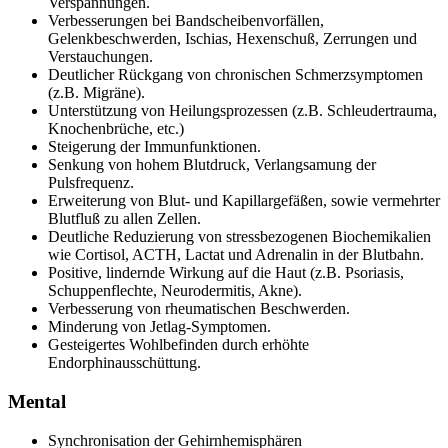
Verspannungen.
Verbesserungen bei Bandscheibenvorfällen,
Gelenkbeschwerden, Ischias, Hexenschuß, Zerrungen und
Verstauchungen.
Deutlicher Rückgang von chronischen Schmerzsymptomen
(z.B. Migräne).
Unterstützung von Heilungsprozessen (z.B. Schleudertrauma,
Knochenbrüche, etc.)
Steigerung der Immunfunktionen.
Senkung von hohem Blutdruck, Verlangsamung der
Pulsfrequenz.
Erweiterung von Blut- und Kapillargefäßen, sowie vermehrter
Blutfluß zu allen Zellen.
Deutliche Reduzierung von stressbezogenen Biochemikalien
wie Cortisol, ACTH, Lactat und Adrenalin in der Blutbahn.
Positive, lindernde Wirkung auf die Haut (z.B. Psoriasis,
Schuppenflechte, Neurodermitis, Akne).
Verbesserung von rheumatischen Beschwerden.
Minderung von Jetlag-Symptomen.
Gesteigertes Wohlbefinden durch erhöhte
Endorphinausschüttung.
Mental
Synchronisation der Gehirnhemisphären