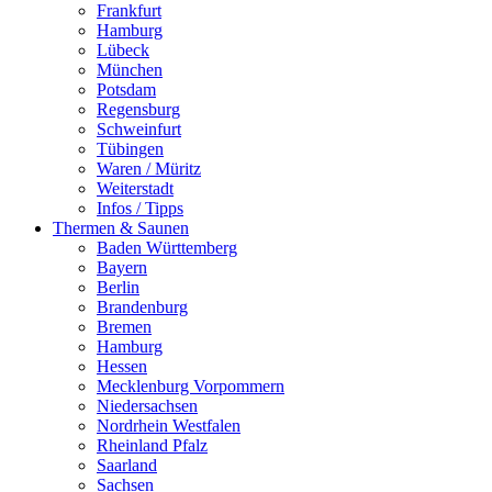
Frankfurt
Hamburg
Lübeck
München
Potsdam
Regensburg
Schweinfurt
Tübingen
Waren / Müritz
Weiterstadt
Infos / Tipps
Thermen & Saunen
Baden Württemberg
Bayern
Berlin
Brandenburg
Bremen
Hamburg
Hessen
Mecklenburg Vorpommern
Niedersachsen
Nordrhein Westfalen
Rheinland Pfalz
Saarland
Sachsen