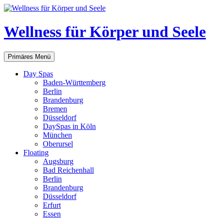
Zum
Inhalt
springen
Wellness für Körper und Seele
Suchen
Primäres Menü
Day Spas
Baden-Württemberg
Berlin
Brandenburg
Bremen
Düsseldorf
DaySpas in Köln
München
Oberursel
Floating
Augsburg
Bad Reichenhall
Berlin
Brandenburg
Düsseldorf
Erfurt
Essen