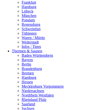
Frankfurt
Hamburg
Lübeck
München
Potsdam
Regensburg
Schweinfurt
Tübingen
Waren / Müritz
Weiterstadt
Infos / Tipps
Thermen & Saunen
Baden Württemberg
Bayern
Berlin
Brandenburg
Bremen
Hamburg
Hessen
Mecklenburg Vorpommern
Niedersachsen
Nordrhein Westfalen
Rheinland Pfalz
Saarland
Sachsen