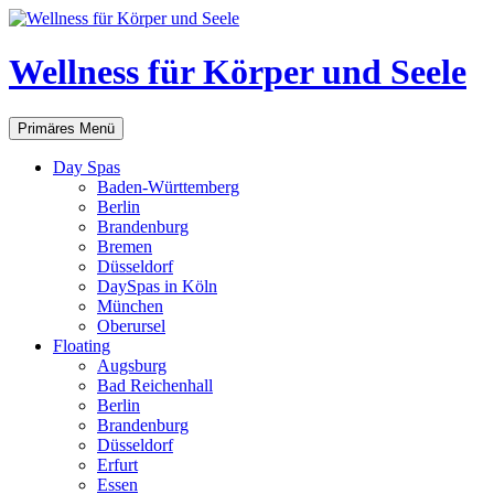
Zum
Inhalt
springen
Wellness für Körper und Seele
Suchen
Primäres Menü
Day Spas
Baden-Württemberg
Berlin
Brandenburg
Bremen
Düsseldorf
DaySpas in Köln
München
Oberursel
Floating
Augsburg
Bad Reichenhall
Berlin
Brandenburg
Düsseldorf
Erfurt
Essen