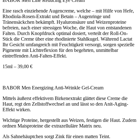
BABOR Men Line Reducing Eye Cream
Eine rasch einziehende Augencreme, welche – mit Hilfe von Hefe,
Rhodiola-Rosen-Extrakt und Betain – Augenringe und
Tränensäckchen bekämpft. Hyaluronsäure und Weizenproteine
befreien, nach einer stressigen Woche, die Haut von entstandenen
Falten. Durch Knopfdruck optimal dosiert, verteilt der Roll-On-
Stick die Creme über eine rhodinierte Stahlkugel. Während Lactat
Ihr Gesicht umfangreich mit Feuchtigkeit versorgt, sorgen spezielle
Pigmente mit Lichtreflexion für den begehrten, unmittelbar
eintreffenden Anti-Falten-Effekt.
15ml – 39,00 €
BABOR Men Energizing Anti-Wrinkle Gel-Cream
Mittels äußerst effektivem Birkenextrakt glättet diese Creme die
Haut, regt den Zellstoffwechsel an und lässt so den Anit-Aging-
Effekt wirken.
Wichtige Proteine, hergestellt aus Weizen, festigen die Haut. Zudem
ordnen Maisproteine die extrazelluläre Matrix neu.
Als Sahnehäuptchen sorgt Zink für einen matten Teint.