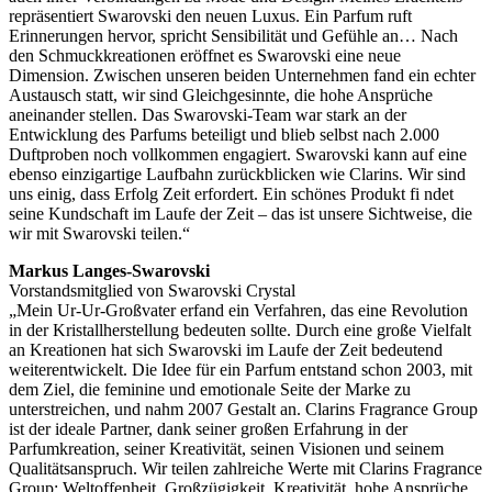
repräsentiert Swarovski den neuen Luxus. Ein Parfum ruft
Erinnerungen hervor, spricht Sensibilität und Gefühle an… Nach
den Schmuckkreationen eröffnet es Swarovski eine neue
Dimension. Zwischen unseren beiden Unternehmen fand ein echter
Austausch statt, wir sind Gleichgesinnte, die hohe Ansprüche
aneinander stellen. Das Swarovski-Team war stark an der
Entwicklung des Parfums beteiligt und blieb selbst nach 2.000
Duftproben noch vollkommen engagiert. Swarovski kann auf eine
ebenso einzigartige Laufbahn zurückblicken wie Clarins. Wir sind
uns einig, dass Erfolg Zeit erfordert. Ein schönes Produkt fi ndet
seine Kundschaft im Laufe der Zeit – das ist unsere Sichtweise, die
wir mit Swarovski teilen.“
Markus Langes-Swarovski
Vorstandsmitglied von Swarovski Crystal
„Mein Ur-Ur-Großvater erfand ein Verfahren, das eine Revolution
in der Kristallherstellung bedeuten sollte. Durch eine große Vielfalt
an Kreationen hat sich Swarovski im Laufe der Zeit bedeutend
weiterentwickelt. Die Idee für ein Parfum entstand schon 2003, mit
dem Ziel, die feminine und emotionale Seite der Marke zu
unterstreichen, und nahm 2007 Gestalt an. Clarins Fragrance Group
ist der ideale Partner, dank seiner großen Erfahrung in der
Parfumkreation, seiner Kreativität, seinen Visionen und seinem
Qualitätsanspruch. Wir teilen zahlreiche Werte mit Clarins Fragrance
Group: Weltoffenheit, Großzügigkeit, Kreativität, hohe Ansprüche