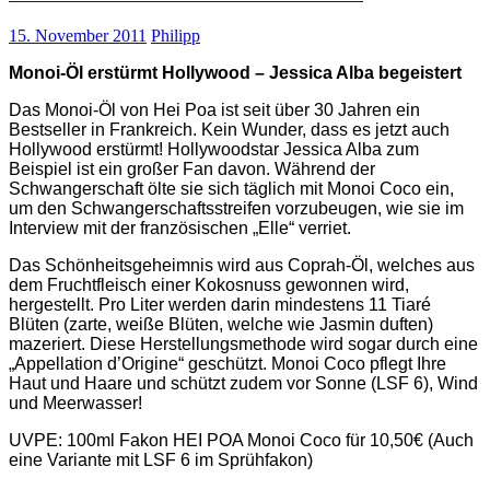
15. November 2011
Philipp
Monoi-Öl erstürmt Hollywood – Jessica Alba begeistert
Das Monoi-Öl von Hei Poa ist seit über 30 Jahren ein
Bestseller in Frankreich. Kein Wunder, dass es jetzt auch
Hollywood erstürmt! Hollywoodstar Jessica Alba zum
Beispiel ist ein großer Fan davon. Während der
Schwangerschaft ölte sie sich täglich mit Monoi Coco ein,
um den Schwangerschaftsstreifen vorzubeugen, wie sie im
Interview mit der französischen „Elle“ verriet.
Das Schönheitsgeheimnis wird aus Coprah-Öl, welches aus
dem Fruchtfleisch einer Kokosnuss gewonnen wird,
hergestellt. Pro Liter werden darin mindestens 11 Tiaré
Blüten (zarte, weiße Blüten, welche wie Jasmin duften)
mazeriert. Diese Herstellungsmethode wird sogar durch eine
„Appellation d’Origine“ geschützt. Monoi Coco pflegt Ihre
Haut und Haare und schützt zudem vor Sonne (LSF 6), Wind
und Meerwasser!
UVPE: 100ml Fakon HEI POA Monoi Coco für 10,50€ (Auch
eine Variante mit LSF 6 im Sprühfakon)