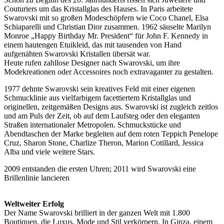
Couturiers um das Kristallglas des Hauses. In Paris arbeitete
Swarovski mit so großen Modeschöpfern wie Coco Chanel, Elsa
Schiaparelli und Christian Dior zusammen. 1962 säuselte Marilyn
Monroe „Happy Birthday Mr. President“ für John F. Kennedy in
einem hautengen Etuikleid, das mit tausenden von Hand
aufgenähten Swarovski Kristallen übersät war.
Heute rufen zahllose Designer nach Swarovski, um ihre
Modekreationen oder Accessoires noch extravaganter zu gestalten.
1977 dehnte Swarovski sein kreatives Feld mit einer eigenen
Schmucklinie aus vielfarbigem facettiertem Kristallglas und
originellen, zeitgemäßen Designs aus. Swarovski ist zugleich zeitlos
und am Puls der Zeit, ob auf dem Laufsteg oder den eleganten
Straßen internationaler Metropolen. Schmuckstücke und
Abendtaschen der Marke begleiten auf dem roten Teppich Penelope
Cruz, Sharon Stone, Charlize Theron, Marion Cotillard, Jessica
Alba und viele weitere Stars.
2009 entstanden die ersten Uhren; 2011 wird Swarovski eine
Brillenlinie lancieren
Weltweiter Erfolg
Der Name Swarovski brilliert in der ganzen Welt mit 1.800
Boutiquen, die Luxus, Mode und Stil verkörpern. In Ginza, einem