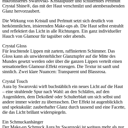
mikronisiertes Swarovski- Kristallpuder und schillerndes Perlmutt
Crystal Shine®, das mit der Haut verschmilzt und atemberaubenden
Glanz hervorzaubert.
Die Wirkung von Kristall und Perlmutt setzt sich deutlich von
herkömmlichen, irisierenden Make-ups ab. Die Haut selbst erstrahlt
und reflektiert das Licht in alle Richtungen. Ein ganz individueller
Hauch von Glamour für tagsüber oder abends.
Crystal Gloss
Für leuchtende Lippen mit zartem, raffiniertem Schimmer. Das
Gloss kann als unwiderstehlicher Glanztupfer auf die Mitte des
Mundes gesetzt werden oder über die ganzen Lippen verteilt einen
sensationellen Glamour-Effekt erzeugen. Die Textur ist sanft und
sinnlich. Zwei klare Nuancen: Transparent und Blassrosa.
Crystal Touch
Aura by Swarovski wirft buchstäblich ein neues Licht auf die Haut
– eine strahlende Spur nach Wahl: an den Schläfen, auf den
Augenlidern, dem Dekolleté oder Schulterblatt um sich selbst und
andere immer wieder zu überraschen. Der Effekt ist augenblicklich
und spektakulär: zauberhafter Glanz durch tausend und eine Facette,
die das Licht brillant widerspiegeln.
Ein Schmuckanhänger
Der Make-up Schmuck Aura by Swarovski ist weitaus mehr als nur