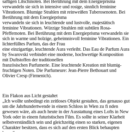
saftigen Litschinoten. Bei Berührung mit dem Energieprisma
verwandeln sie sich in intensive und rosige, sinnlich feminine
Vibrationen. Blumige Strahlen mit reinweißen Tuberosenoten. Bei
Berührung mit dem Energieprisma
verwandeln sie sich in leuchtende und lustvolle, majestätisch
feminine Vibrationen. Würzige Strahlen mit subtilen Rosa-
Pfeffernoten. Bei Berührung mit dem Energieprisma verwandeln sie
sich in warme und holzige, geheimnisvoll feminine Vibrationen. Ein
lichterfülltes Parfum, das der Frau
eine einzigartige, leuchtende Aura verleiht. Das Eau de Parfum Aura
by Swarovski verbindet eine moderne, hochwertige Komposition
mit Duftstoffen der traditionellen
französischen Parfumerie. Eine leuchtende Kreation mit blumig-
fruchtigen Noten. Die Parfumeure: Jean-Pierre Bethouart und
Olivier Cresp (Firmenich).
Ein Flakon aus Licht gestaltet
„Ich wollte unbedingt ein zeitloses Objekt gestalten, das genauso gut
um die Jahrhundertwende in einem Schloss in Wien zu fi nden
gewesen wäre, als auch heute in der Ausstattung eines Lofts in New
York oder in einem futuristischen Film. Es sollte in seiner Klarheit
selbstverständlich sein und gleichzeitig einen so starken, eigenen
Charakter besitzen, dass es sich auf den ersten Blick behaupten