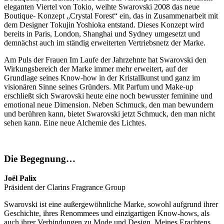
eleganten Viertel von Tokio, weihte Swarovski 2008 das neue
Boutique- Konzept „Crystal Forest“ ein, das in Zusammenarbeit mit
dem Designer Tokujin Yoshioka entstand. Dieses Konzept wird
bereits in Paris, London, Shanghai und Sydney umgesetzt und
demnächst auch im ständig erweiterten Vertriebsnetz der Marke.
Am Puls der Frauen Im Laufe der Jahrzehnte hat Swarovski den
Wirkungsbereich der Marke immer mehr erweitert, auf der
Grundlage seines Know-how in der Kristallkunst und ganz im
visionären Sinne seines Gründers. Mit Parfum und Make-up
erschließt sich Swarovski heute eine noch bewusster feminine und
emotional neue Dimension. Neben Schmuck, den man bewundern
und berühren kann, bietet Swarovski jetzt Schmuck, den man nicht
sehen kann. Eine neue Alchemie des Lichtes.
Die Begegnung…
Joël Palix
Präsident der Clarins Fragrance Group
Swarovski ist eine außergewöhnliche Marke, sowohl aufgrund ihrer
Geschichte, ihres Renommees und einzigartigen Know-hows, als
auch ihrer Verbindungen zu Mode und Design. Meines Erachtens