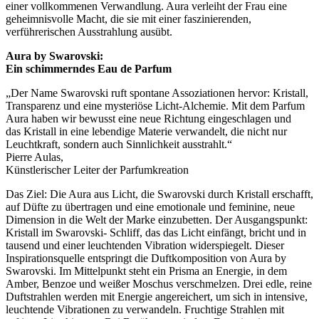
einer vollkommenen Verwandlung. Aura verleiht der Frau eine
geheimnisvolle Macht, die sie mit einer faszinierenden,
verführerischen Ausstrahlung ausübt.
Aura by Swarovski:
Ein schimmerndes Eau de Parfum
„Der Name Swarovski ruft spontane Assoziationen hervor: Kristall,
Transparenz und eine mysteriöse Licht-Alchemie. Mit dem Parfum
Aura haben wir bewusst eine neue Richtung eingeschlagen und
das Kristall in eine lebendige Materie verwandelt, die nicht nur
Leuchtkraft, sondern auch Sinnlichkeit ausstrahlt.“
Pierre Aulas,
Künstlerischer Leiter der Parfumkreation
Das Ziel: Die Aura aus Licht, die Swarovski durch Kristall erschafft,
auf Düfte zu übertragen und eine emotionale und feminine, neue
Dimension in die Welt der Marke einzubetten. Der Ausgangspunkt:
Kristall im Swarovski- Schliff, das das Licht einfängt, bricht und in
tausend und einer leuchtenden Vibration widerspiegelt. Dieser
Inspirationsquelle entspringt die Duftkomposition von Aura by
Swarovski. Im Mittelpunkt steht ein Prisma an Energie, in dem
Amber, Benzoe und weißer Moschus verschmelzen. Drei edle, reine
Duftstrahlen werden mit Energie angereichert, um sich in intensive,
leuchtende Vibrationen zu verwandeln. Fruchtige Strahlen mit