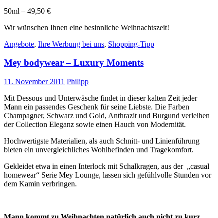
50ml – 49,50 €
Wir wünschen Ihnen eine besinnliche Weihnachtszeit!
Angebote
,
Ihre Werbung bei uns
,
Shopping-Tipp
Mey bodywear – Luxury Moments
11. November 2011
Philipp
Mit Dessous und Unterwäsche findet in dieser kalten Zeit jeder
Mann ein passendes Geschenk für seine Liebste. Die Farben
Champagner, Schwarz und Gold, Anthrazit und Burgund verleihen
der Collection Eleganz sowie einen Hauch von Modernität.
Hochwertigste Materialien, als auch Schnitt- und Linienführung
bieten ein unvergleichliches Wohlbefinden und Tragekomfort.
Gekleidet etwa in einen Interlock mit Schalkragen, aus der „casual
homewear“ Serie Mey Lounge, lassen sich gefühlvolle Stunden vor
dem Kamin verbringen.
Mann kommt zu Weihnachten natürlich auch nicht zu kurz