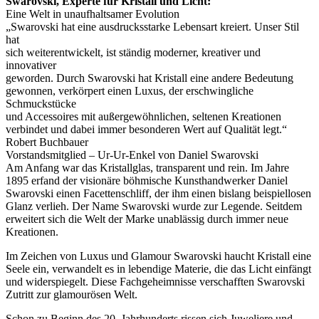
Swarovski, Experte für Kristall und Licht:
Eine Welt in unaufhaltsamer Evolution
„Swarovski hat eine ausdrucksstarke Lebensart kreiert. Unser Stil
hat
sich weiterentwickelt, ist ständig moderner, kreativer und
innovativer
geworden. Durch Swarovski hat Kristall eine andere Bedeutung
gewonnen, verkörpert einen Luxus, der erschwingliche
Schmuckstücke
und Accessoires mit außergewöhnlichen, seltenen Kreationen
verbindet und dabei immer besonderen Wert auf Qualität legt.“
Robert Buchbauer
Vorstandsmitglied – Ur-Ur-Enkel von Daniel Swarovski
Am Anfang war das Kristallglas, transparent und rein. Im Jahre
1895 erfand der visionäre böhmische Kunsthandwerker Daniel
Swarovski einen Facettenschliff, der ihm einen bislang beispiellosen
Glanz verlieh. Der Name Swarovski wurde zur Legende. Seitdem
erweitert sich die Welt der Marke unablässig durch immer neue
Kreationen.
Im Zeichen von Luxus und Glamour Swarovski haucht Kristall eine
Seele ein, verwandelt es in lebendige Materie, die das Licht einfängt
und widerspiegelt. Diese Fachgeheimnisse verschafften Swarovski
Zutritt zur glamourösen Welt.
Schon zu Beginn des 20. Jahrhunderts rissen sich Juweliere und