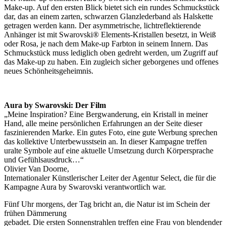
Make-up. Auf den ersten Blick bietet sich ein rundes Schmuckstück
dar, das an einem zarten, schwarzen Glanzlederband als Halskette
getragen werden kann. Der asymmetrische, lichtreflektierende
Anhänger ist mit Swarovski® Elements-Kristallen besetzt, in Weiß
oder Rosa, je nach dem Make-up Farbton in seinem Innern. Das
Schmuckstück muss lediglich oben gedreht werden, um Zugriff auf
das Make-up zu haben. Ein zugleich sicher geborgenes und offenes
neues Schönheitsgeheimnis.
Aura by Swarovski: Der Film
„Meine Inspiration? Eine Bergwanderung, ein Kristall in meiner
Hand, alle meine persönlichen Erfahrungen an der Seite dieser
faszinierenden Marke. Ein gutes Foto, eine gute Werbung sprechen
das kollektive Unterbewusstsein an. In dieser Kampagne treffen
uralte Symbole auf eine aktuelle Umsetzung durch Körpersprache
und Gefühlsausdruck…“
Olivier Van Doorne,
Internationaler Künstlerischer Leiter der Agentur Select, die für die
Kampagne Aura by Swarovski verantwortlich war.
Fünf Uhr morgens, der Tag bricht an, die Natur ist im Schein der
frühen Dämmerung
gebadet. Die ersten Sonnenstrahlen treffen eine Frau von blendender