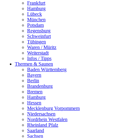
Frankfurt
Hamburg
Lübeck
München
Potsdam
Regensburg
Schweinfurt
Tübingen
Waren / Müritz
Weiterstadt
Infos / Tipps
Thermen & Saunen
Baden Württemberg
Bayern
Berlin
Brandenburg
Bremen
Hamburg
Hessen
Mecklenburg Vorpommern
Niedersachsen
Nordrhein Westfalen
Rheinland Pfalz
Saarland
Sachsen