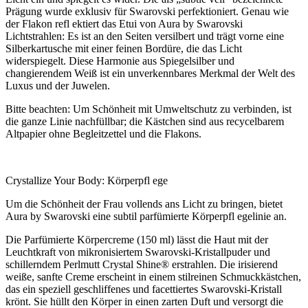
Prägung wurde exklusiv für Swarovski perfektioniert. Genau wie
der Flakon refl ektiert das Etui von Aura by Swarovski
Lichtstrahlen: Es ist an den Seiten versilbert und trägt vorne eine
Silberkartusche mit einer feinen Bordüre, die das Licht
widerspiegelt. Diese Harmonie aus Spiegelsilber und
changierendem Weiß ist ein unverkennbares Merkmal der Welt des
Luxus und der Juwelen.
Bitte beachten: Um Schönheit mit Umweltschutz zu verbinden, ist
die ganze Linie nachfüllbar; die Kästchen sind aus recycelbarem
Altpapier ohne Begleitzettel und die Flakons.
Crystallize Your Body: Körperpfl ege
Um die Schönheit der Frau vollends ans Licht zu bringen, bietet
Aura by Swarovski eine subtil parfümierte Körperpfl egelinie an.
Die Parfümierte Körpercreme (150 ml) lässt die Haut mit der
Leuchtkraft von mikronisiertem Swarovski-Kristallpuder und
schillerndem Perlmutt Crystal Shine® erstrahlen. Die irisierend
weiße, sanfte Creme erscheint in einem stilreinen Schmuckkästchen,
das ein speziell geschliffenes und facettiertes Swarovski-Kristall
krönt. Sie hüllt den Körper in einen zarten Duft und versorgt die