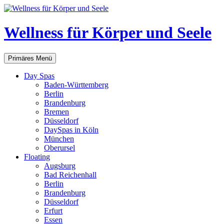
Zum
Inhalt
springen
Wellness für Körper und Seele
Suchen
Primäres Menü
Day Spas
Baden-Württemberg
Berlin
Brandenburg
Bremen
Düsseldorf
DaySpas in Köln
München
Oberursel
Floating
Augsburg
Bad Reichenhall
Berlin
Brandenburg
Düsseldorf
Erfurt
Essen