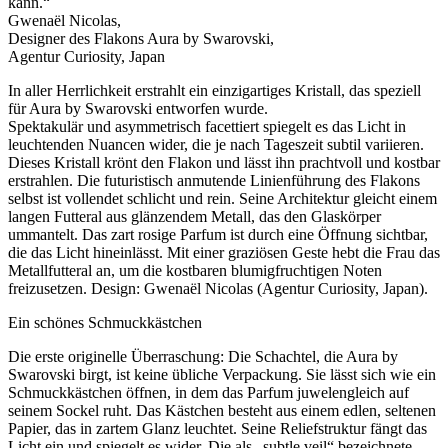
kann.“
Gwenaël Nicolas,
Designer des Flakons Aura by Swarovski,
Agentur Curiosity, Japan
In aller Herrlichkeit erstrahlt ein einzigartiges Kristall, das speziell
für Aura by Swarovski entworfen wurde.
Spektakulär und asymmetrisch facettiert spiegelt es das Licht in
leuchtenden Nuancen wider, die je nach Tageszeit subtil variieren.
Dieses Kristall krönt den Flakon und lässt ihn prachtvoll und kostbar
erstrahlen. Die futuristisch anmutende Linienführung des Flakons
selbst ist vollendet schlicht und rein. Seine Architektur gleicht einem
langen Futteral aus glänzendem Metall, das den Glaskörper
ummantelt. Das zart rosige Parfum ist durch eine Öffnung sichtbar,
die das Licht hineinlässt. Mit einer graziösen Geste hebt die Frau das
Metallfutteral an, um die kostbaren blumigfruchtigen Noten
freizusetzen. Design: Gwenaël Nicolas (Agentur Curiosity, Japan).
Ein schönes Schmuckkästchen
Die erste originelle Überraschung: Die Schachtel, die Aura by
Swarovski birgt, ist keine übliche Verpackung. Sie lässt sich wie ein
Schmuckkästchen öffnen, in dem das Parfum juwelengleich auf
seinem Sockel ruht. Das Kästchen besteht aus einem edlen, seltenen
Papier, das in zartem Glanz leuchtet. Seine Reliefstruktur fängt das
Licht ein und spiegelt es wider. Die als „subtle veil“ bezeichnete