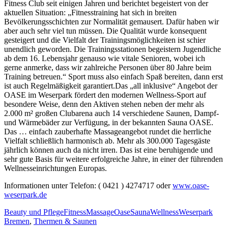
Fitness Club seit einigen Jahren und berichtet begeistert von der
aktuellen Situation: „Fitnesstraining hat sich in breiten
Bevölkerungsschichten zur Normalität gemausert. Dafür haben wir
aber auch sehr viel tun müssen. Die Qualität wurde konsequent
gesteigert und die Vielfalt der Trainingsmöglichkeiten ist schier
unendlich geworden. Die Trainingsstationen begeistern Jugendliche
ab dem 16. Lebensjahr genauso wie vitale Senioren, wobei ich
gerne anmerke, dass wir zahlreiche Personen über 80 Jahre beim
Training betreuen.“ Sport muss also einfach Spaß bereiten, dann erst
ist auch Regelmäßigkeit garantiert.Das „all inklusive“ Angebot der
OASE im Weserpark fördert den modernen Wellness-Sport auf
besondere Weise, denn den Aktiven stehen neben der mehr als
2.000 m² großen Clubarena auch 14 verschiedene Saunen, Dampf-
und Wärmebäder zur Verfügung, in der bekannten Sauna OASE.
Das … einfach zauberhafte Massageangebot rundet die herrliche
Vielfalt schließlich harmonisch ab. Mehr als 300.000 Tagesgäste
jährlich können auch da nicht irren. Das ist eine beruhigende und
sehr gute Basis für weitere erfolgreiche Jahre, in einer der führenden
Wellnesseinrichtungen Europas.
Informationen unter Telefon: ( 0421 ) 4274717 oder
www.oase-
weserpark.de
Beauty und Pflege
Fitness
Massage
Oase
Sauna
Wellness
Weserpark
Bremen
,
Thermen & Saunen