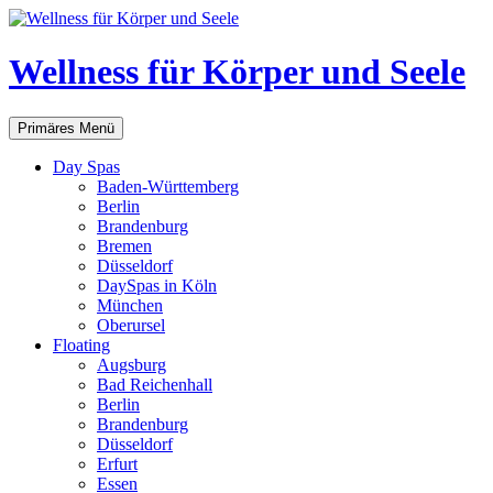
Zum
Inhalt
springen
Wellness für Körper und Seele
Suchen
Primäres Menü
Day Spas
Baden-Württemberg
Berlin
Brandenburg
Bremen
Düsseldorf
DaySpas in Köln
München
Oberursel
Floating
Augsburg
Bad Reichenhall
Berlin
Brandenburg
Düsseldorf
Erfurt
Essen