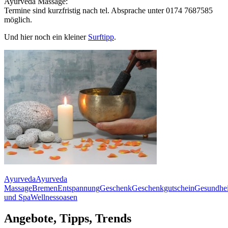
Ayurveda Massage:
Termine sind kurzfristig nach tel. Absprache unter 0174 7687585
möglich.
Und hier noch ein kleiner
Surftipp
.
Ayurveda
Ayurveda
Massage
Bremen
Entspannung
Geschenk
Geschenkgutschein
Gesundhei
und Spa
Wellnessoasen
Angebote, Tipps, Trends