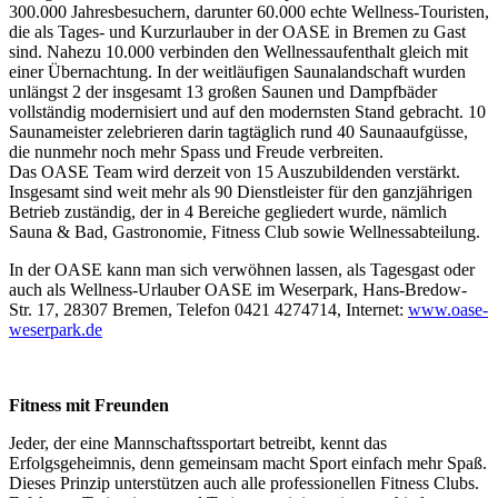
300.000 Jahresbesuchern, darunter 60.000 echte Wellness-Touristen,
die als Tages- und Kurzurlauber in der OASE in Bremen zu Gast
sind. Nahezu 10.000 verbinden den Wellnessaufenthalt gleich mit
einer Übernachtung. In der weitläufigen Saunalandschaft wurden
unlängst 2 der insgesamt 13 großen Saunen und Dampfbäder
vollständig modernisiert und auf den modernsten Stand gebracht. 10
Saunameister zelebrieren darin tagtäglich rund 40 Saunaaufgüsse,
die nunmehr noch mehr Spass und Freude verbreiten.
Das OASE Team wird derzeit von 15 Auszubildenden verstärkt.
Insgesamt sind weit mehr als 90 Dienstleister für den ganzjährigen
Betrieb zuständig, der in 4 Bereiche gegliedert wurde, nämlich
Sauna & Bad, Gastronomie, Fitness Club sowie Wellnessabteilung.
In der OASE kann man sich verwöhnen lassen, als Tagesgast oder
auch als Wellness-Urlauber OASE im Weserpark, Hans-Bredow-
Str. 17, 28307 Bremen, Telefon 0421 4274714, Internet:
www.oase-
weserpark.de
Fitness mit Freunden
Jeder, der eine Mannschaftssportart betreibt, kennt das
Erfolgsgeheimnis, denn gemeinsam macht Sport einfach mehr Spaß.
Dieses Prinzip unterstützen auch alle professionellen Fitness Clubs.