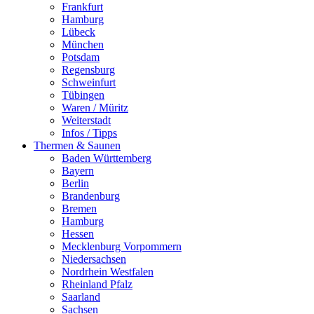
Frankfurt
Hamburg
Lübeck
München
Potsdam
Regensburg
Schweinfurt
Tübingen
Waren / Müritz
Weiterstadt
Infos / Tipps
Thermen & Saunen
Baden Württemberg
Bayern
Berlin
Brandenburg
Bremen
Hamburg
Hessen
Mecklenburg Vorpommern
Niedersachsen
Nordrhein Westfalen
Rheinland Pfalz
Saarland
Sachsen