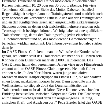
Erfahrene Trainerinnen und Trainer motivieren in verschiedenen
Kursen gleichzeitig 10, 20 oder gar 30 Sporttreibende. Für viele
Teilnehmer zählt an erster Stelle das Motto: Dabeisein ist alles!
Regelmäßigkeit steigert dann die Trainingsfreude und natürlich auch
ganz nebenbei die körperliche Fitness. Auch auf der Trainingsfläche
und an den Kraftgeräten lassen sich ausgeklügelte Zirkeltrainings-
Stationen bilden, an denen sich gleichzeitig mehrere Personen oder
Teams sportlich betätigen können. Wichtig dabei ist eine qualifizierte
Trainerbetreuung, damit der Trainingserfolg jeden einzelnen
Teilnehmer erreicht und so, das motivierende Gemeinschaftsgefühl
bei jedem wirklich ankommt. Die Fitnessbewegung lebt also stärker
denn je.
Im OASE Fitness Club kennt man die Wünsche der Kunden sehr
genau, schließlich stellt das Trainerteam seit mehr als 10 Jahren sein
Können in den Dienst von mehr als 2.000 Trainierenden. Das
OASE Team hat in den vergangenen Jahren viele neue Fitnesstrends
erkannt und im OASE Fitness Club umgesetzt. Helmuth Gaber
erinnert sich: „In den 90er Jahren, waren junge und aktive
Menschen unsere Hauptzielgruppe im Fitness Club, sie alle wollten
einen tollen, muskulösen Körper haben. Dann überrollte uns der
Wellnesstrend, so stieg ab 2003 das Durchschnittsalter der
Trainierenden um mehr als 10 Jahre. Diese Klientel versuchte den
Einklang herzustellen, zwischen Körper und Geist. Die Ernährung
wurde immer wichtiger und dazu ein ausgewogenes Training,
zwischen Kraft- und Ausdauersport.“ Petra Ziegler leitet den OASE