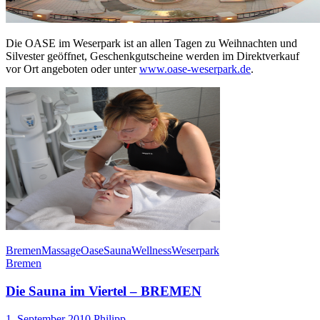
Die OASE im Weserpark ist an allen Tagen zu Weihnachten und
Silvester geöffnet, Geschenkgutscheine werden im Direktverkauf
vor Ort angeboten oder unter
www.oase-weserpark.de
.
Bremen
Massage
Oase
Sauna
Wellness
Weserpark
Bremen
Die Sauna im Viertel – BREMEN
1. September 2010
Philipp