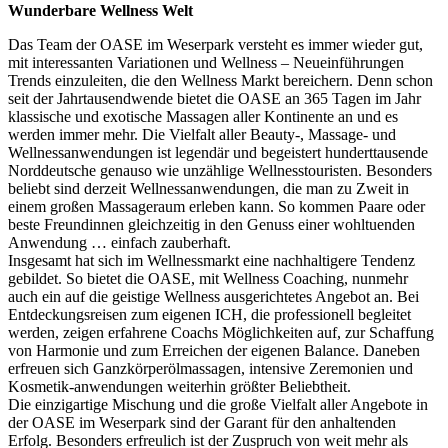
Wunderbare Wellness Welt
Das Team der OASE im Weserpark versteht es immer wieder gut,
mit interessanten Variationen und Wellness – Neueinführungen
Trends einzuleiten, die den Wellness Markt bereichern. Denn schon
seit der Jahrtausendwende bietet die OASE an 365 Tagen im Jahr
klassische und exotische Massagen aller Kontinente an und es
werden immer mehr. Die Vielfalt aller Beauty-, Massage- und
Wellnessanwendungen ist legendär und begeistert hunderttausende
Norddeutsche genauso wie unzählige Wellnesstouristen. Besonders
beliebt sind derzeit Wellnessanwendungen, die man zu Zweit in
einem großen Massageraum erleben kann. So kommen Paare oder
beste Freundinnen gleichzeitig in den Genuss einer wohltuenden
Anwendung … einfach zauberhaft.
Insgesamt hat sich im Wellnessmarkt eine nachhaltigere Tendenz
gebildet. So bietet die OASE, mit Wellness Coaching, nunmehr
auch ein auf die geistige Wellness ausgerichtetes Angebot an. Bei
Entdeckungsreisen zum eigenen ICH, die professionell begleitet
werden, zeigen erfahrene Coachs Möglichkeiten auf, zur Schaffung
von Harmonie und zum Erreichen der eigenen Balance. Daneben
erfreuen sich Ganzkörperölmassagen, intensive Zeremonien und
Kosmetik-anwendungen weiterhin größter Beliebtheit.
Die einzigartige Mischung und die große Vielfalt aller Angebote in
der OASE im Weserpark sind der Garant für den anhaltenden
Erfolg. Besonders erfreulich ist der Zuspruch von weit mehr als