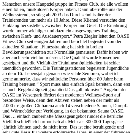
Menschen unsere Hauptzielgruppe im Fitness Club, sie alle wollten
einen tollen, muskulösen Körper haben. Dann überrollte uns der
Wellnesstrend, so stieg ab 2003 das Durchschnittsalter der
Trainierenden um mehr als 10 Jahre. Diese Klientel versuchte den
Einklang herzustellen, zwischen Körper und Geist. Die Ernährung
wurde immer wichtiger und dazu ein ausgewogenes Training,
zwischen Kraft- und Ausdauersport.“ Petra Ziegler leitet den OASE
Fitness Club seit einigen Jahren und berichtet begeistert von der
aktuellen Situation: „Fitnesstraining hat sich in breiten
Bevölkerungsschichten zur Normalität gemausert. Dafür haben wir
aber auch sehr viel tun müssen. Die Qualität wurde konsequent
gesteigert und die Vielfalt der Trainingsmöglichkeiten ist schier
unendlich geworden. Die Trainingsstationen begeistern Jugendliche
ab dem 16. Lebensjahr genauso wie vitale Senioren, wobei ich
gerne anmerke, dass wir zahlreiche Personen über 80 Jahre beim
Training betreuen.“ Sport muss also einfach Spaß bereiten, dann erst
ist auch Regelmäßigkeit garantiert.Das „all inklusive“ Angebot der
OASE im Weserpark fördert den modernen Wellness-Sport auf
besondere Weise, denn den Aktiven stehen neben der mehr als
2.000 m² großen Clubarena auch 14 verschiedene Saunen, Dampf-
und Wärmebäder zur Verfügung, in der bekannten Sauna OASE.
Das … einfach zauberhafte Massageangebot rundet die herrliche
Vielfalt schließlich harmonisch ab. Mehr als 300.000 Tagesgäste
jährlich können auch da nicht irren. Das ist eine beruhigende und
sehr gute Basis für weitere erfolgreiche Jahre, in einer der führenden