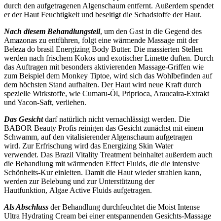
durch den aufgetragenen Algenschaum entfernt. Außerdem spendet
er der Haut Feuchtigkeit und beseitigt die Schadstoffe der Haut.
Nach diesem Behandlungsteil
, um den Gast in die Gegend des
Amazonas zu entführen, folgt eine wärmende Massage mit der
Beleza do brasil Energizing Body Butter. Die massierten Stellen
werden nach frischem Kokos und exotischer Limette duften. Durch
das Auftragen mit besonders aktivierenden Massage-Griffen wie
zum Beispiel dem Monkey Tiptoe, wird sich das Wohlbefinden auf
dem höchsten Stand aufhalten. Der Haut wird neue Kraft durch
spezielle Wirkstoffe, wie Cumaru-Öl, Priprioca, Araucaira-Extrakt
und Yacon-Saft, verliehen.
Das Gesicht
darf natürlich nicht vernachlässigt werden. Die
BABOR Beauty Profis reinigen das Gesicht zunächst mit einem
Schwamm, auf den vitalisierender Algenschaum aufgetragen
wird. Zur Erfrischung wird das Energizing Skin Water
verwendet. Das Brazil Vitality Treatment beinhaltet außerdem auch
die Behandlung mit wärmenden Effect Fluids, die die intensive
Schönheits-Kur einleiten. Damit die Haut wieder strahlen kann,
werden zur Belebung und zur Unterstützung der
Hautfunktion, Algae Active Fluids aufgetragen.
Als Abschluss
der Behandlung durchfeuchtet die Moist Intense
Ultra Hydrating Cream bei einer entspannenden Gesichts-Massage