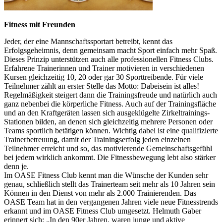
Fitness mit Freunden
Jeder, der eine Mannschaftssportart betreibt, kennt das
Erfolgsgeheimnis, denn gemeinsam macht Sport einfach mehr Spaß.
Dieses Prinzip unterstützen auch alle professionellen Fitness Clubs.
Erfahrene Trainerinnen und Trainer motivieren in verschiedenen
Kursen gleichzeitig 10, 20 oder gar 30 Sporttreibende. Für viele
Teilnehmer zählt an erster Stelle das Motto: Dabeisein ist alles!
Regelmäßigkeit steigert dann die Trainingsfreude und natürlich auch
ganz nebenbei die körperliche Fitness. Auch auf der Trainingsfläche
und an den Kraftgeräten lassen sich ausgeklügelte Zirkeltrainings-
Stationen bilden, an denen sich gleichzeitig mehrere Personen oder
Teams sportlich betätigen können. Wichtig dabei ist eine qualifizierte
Trainerbetreuung, damit der Trainingserfolg jeden einzelnen
Teilnehmer erreicht und so, das motivierende Gemeinschaftsgefühl
bei jedem wirklich ankommt. Die Fitnessbewegung lebt also stärker
denn je.
Im OASE Fitness Club kennt man die Wünsche der Kunden sehr
genau, schließlich stellt das Trainerteam seit mehr als 10 Jahren sein
Können in den Dienst von mehr als 2.000 Trainierenden. Das
OASE Team hat in den vergangenen Jahren viele neue Fitnesstrends
erkannt und im OASE Fitness Club umgesetzt. Helmuth Gaber
erinnert sich: „In den 90er Jahren, waren junge und aktive