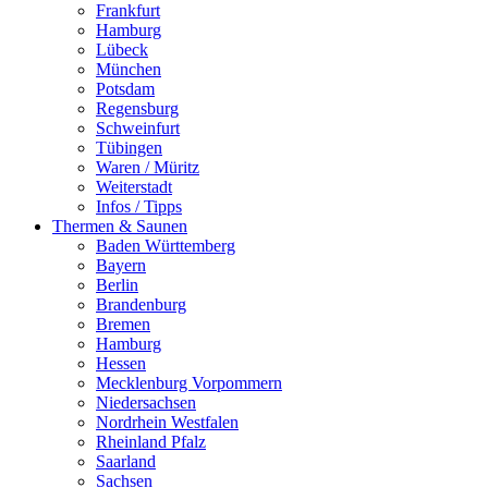
Frankfurt
Hamburg
Lübeck
München
Potsdam
Regensburg
Schweinfurt
Tübingen
Waren / Müritz
Weiterstadt
Infos / Tipps
Thermen & Saunen
Baden Württemberg
Bayern
Berlin
Brandenburg
Bremen
Hamburg
Hessen
Mecklenburg Vorpommern
Niedersachsen
Nordrhein Westfalen
Rheinland Pfalz
Saarland
Sachsen