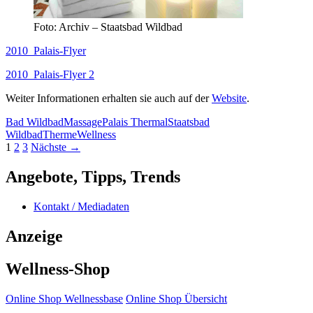
Foto: Archiv – Staatsbad Wildbad
2010_Palais-Flyer
2010_Palais-Flyer 2
Weiter Informationen erhalten sie auch auf der
Website
.
Bad Wildbad
Massage
Palais Thermal
Staatsbad
Wildbad
Therme
Wellness
Beitragsnavigation
1
2
3
Nächste →
Angebote, Tipps, Trends
Kontakt / Mediadaten
Anzeige
Wellness-Shop
Online Shop Wellnessbase
Online Shop Übersicht