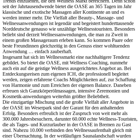
Trends einzuleiten, die den Wellness Markt bereichern. Denn schon
seit der Jahrtausendwende bietet die OASE an 365 Tagen im Jahr
klassische und exotische Massagen aller Kontinente an und es
werden immer mehr. Die Vielfalt aller Beauty-, Massage- und
Wellnessanwendungen ist legendär und begeistert hunderttausende
Norddeutsche genauso wie unzählige Wellnesstouristen. Besonders
beliebt sind derzeit Wellnessanwendungen, die man zu Zweit in
einem großen Massageraum erleben kann. So kommen Paare oder
beste Freundinnen gleichzeitig in den Genuss einer wohltuenden
Anwendung … einfach zauberhaft.
Insgesamt hat sich im Wellnessmarkt eine nachhaltigere Tendenz
gebildet. So bietet die OASE, mit Wellness Coaching, nunmehr
auch ein auf die geistige Wellness ausgerichtetes Angebot an. Bei
Entdeckungsreisen zum eigenen ICH, die professionell begleitet
werden, zeigen erfahrene Coachs Möglichkeiten auf, zur Schaffung
von Harmonie und zum Erreichen der eigenen Balance. Daneben
erfreuen sich Ganzkörperölmassagen, intensive Zeremonien und
Kosmetik-anwendungen weiterhin größter Beliebtheit.
Die einzigartige Mischung und die große Vielfalt aller Angebote in
der OASE im Weserpark sind der Garant für den anhaltenden
Erfolg. Besonders erfreulich ist der Zuspruch von weit mehr als
300.000 Jahresbesuchern, darunter 60.000 echte Wellness-Touristen,
die als Tages- und Kurzurlauber in der OASE in Bremen zu Gast
sind. Nahezu 10.000 verbinden den Wellnessaufenthalt gleich mit
einer Übernachtung. In der weitläufigen Saunalandschaft wurden