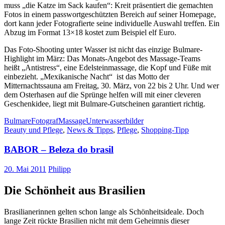
muss „die Katze im Sack kaufen“: Kreit präsentiert die gemachten
Fotos in einem passwortgeschützten Bereich auf seiner Homepage,
dort kann jeder Fotografierte seine individuelle Auswahl treffen. Ein
Abzug im Format 13×18 kostet zum Beispiel elf Euro.
Das Foto-Shooting unter Wasser ist nicht das einzige Bulmare-
Highlight im März: Das Monats-Angebot des Massage-Teams
heißt „Antistress“, eine Edelsteinmassage, die Kopf und Füße mit
einbezieht. „Mexikanische Nacht“ ist das Motto der
Mitternachtssauna am Freitag, 30. März, von 22 bis 2 Uhr. Und wer
dem Osterhasen auf die Sprünge helfen will mit einer cleveren
Geschenkidee, liegt mit Bulmare-Gutscheinen garantiert richtig.
Bulmare
Fotograf
Massage
Unterwasserbilder
Beauty und Pflege
,
News & Tipps
,
Pflege
,
Shopping-Tipp
BABOR – Beleza do brasil
20. Mai 2011
Philipp
Die Schönheit aus Brasilien
Brasilianerinnen gelten schon lange als Schönheitsideale. Doch
lange Zeit rückte Brasilien nicht mit dem Geheimnis dieser