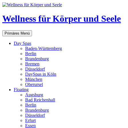
Zum
Inhalt
springen
Wellness für Körper und Seele
Suchen
Primäres Menü
Day Spas
Baden-Württemberg
Berlin
Brandenburg
Bremen
Düsseldorf
DaySpas in Köln
München
Oberursel
Floating
Augsburg
Bad Reichenhall
Berlin
Brandenburg
Düsseldorf
Erfurt
Essen