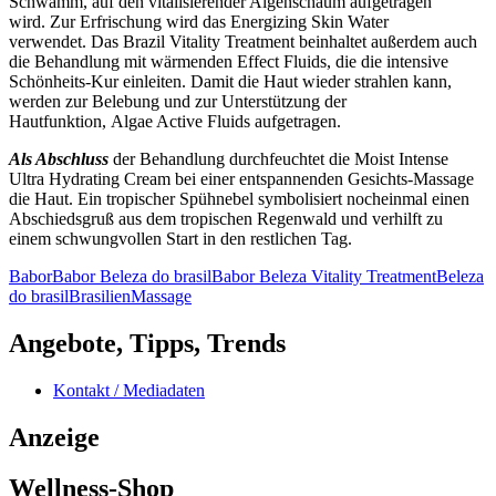
Schwamm, auf den vitalisierender Algenschaum aufgetragen
wird. Zur Erfrischung wird das Energizing Skin Water
verwendet. Das Brazil Vitality Treatment beinhaltet außerdem auch
die Behandlung mit wärmenden Effect Fluids, die die intensive
Schönheits-Kur einleiten. Damit die Haut wieder strahlen kann,
werden zur Belebung und zur Unterstützung der
Hautfunktion, Algae Active Fluids aufgetragen.
Als Abschluss
der Behandlung durchfeuchtet die Moist Intense
Ultra Hydrating Cream bei einer entspannenden Gesichts-Massage
die Haut. Ein tropischer Spühnebel symbolisiert nocheinmal einen
Abschiedsgruß aus dem tropischen Regenwald und verhilft zu
einem schwungvollen Start in den restlichen Tag.
Babor
Babor Beleza do brasil
Babor Beleza Vitality Treatment
Beleza
do brasil
Brasilien
Massage
Angebote, Tipps, Trends
Kontakt / Mediadaten
Anzeige
Wellness-Shop