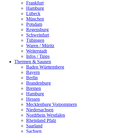
Frankfurt
Hamburg
Lübeck
München
Potsdam
Regensburg
Schweinfurt
Tübingen
Waren / Müritz
Weiterstadt
Infos / Tipps
Thermen & Saunen
Baden Württemberg
Bayern
Berlin
Brandenburg
Bremen
Hamburg
Hessen
Mecklenburg Vorpommern
Niedersachsen
Nordrhein Westfalen
Rheinland Pfalz
Saarland
Sachsen