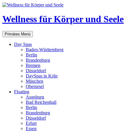
Zum
Inhalt
springen
Wellness für Körper und Seele
Suchen
Primäres Menü
Day Spas
Baden-Württemberg
Berlin
Brandenburg
Bremen
Düsseldorf
DaySpas in Köln
München
Oberursel
Floating
Augsburg
Bad Reichenhall
Berlin
Brandenburg
Düsseldorf
Erfurt
Essen