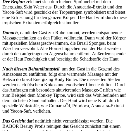
Der Beginn
zeichnet sich durch einen Sprühnebel mit dem
Energizing Skin Water aus. Durch die Araucaria-Extrakt und den
Yacon-Saft wird geschickt der Tropenregen symbolisiert und bietet
eine Erfrischung für den ganzen Körper. Die Haut wird durch diese
tropischen Extrakten erfolgreich stimuliert.
Danach
, damit der Gast zur Ruhe kommt, werden entspannende
Massagetechniken an den Füßen vollbracht. Dann wird der Körper
mit speziellen Massageschwämmen, die Brasil Sponges, beim
Waschen verwöhnt. Alte Hornschüppchen von der Haut werden
durch den aufgetragenen Algenschaum entfernt. Außerdem spendet
er der Haut Feuchtigkeit und beseitigt die Schadstoffe der Haut.
Nach diesem Behandlungsteil
, um den Gast in die Gegend des
Amazonas zu entführen, folgt eine wärmende Massage mit der
Beleza do brasil Energizing Body Butter. Die massierten Stellen
werden nach frischem Kokos und exotischer Limette duften. Durch
das Auftragen mit besonders aktivierenden Massage-Griffen wie
zum Beispiel dem Monkey Tiptoe, wird sich das Wohlbefinden auf
dem höchsten Stand aufhalten. Der Haut wird neue Kraft durch
spezielle Wirkstoffe, wie Cumaru-Öl, Priprioca, Araucaira-Extrakt
und Yacon-Saft, verliehen.
Das Gesicht
darf natürlich nicht vernachlässigt werden. Die
BABOR Beauty Profis reinigen das Gesicht zunächst mit einem