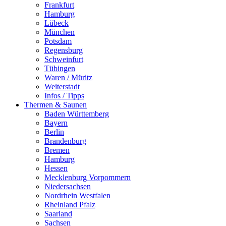
Frankfurt
Hamburg
Lübeck
München
Potsdam
Regensburg
Schweinfurt
Tübingen
Waren / Müritz
Weiterstadt
Infos / Tipps
Thermen & Saunen
Baden Württemberg
Bayern
Berlin
Brandenburg
Bremen
Hamburg
Hessen
Mecklenburg Vorpommern
Niedersachsen
Nordrhein Westfalen
Rheinland Pfalz
Saarland
Sachsen