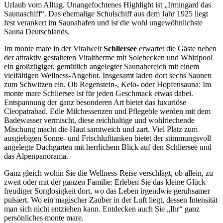
Urlaub vom Alltag. Unangefochtenes Highlight ist „Irmingard das
Saunaschiff“. Das ehemalige Schulschiff aus dem Jahr 1925 liegt
fest verankert im Saunahafen und ist die wohl ungewöhnlichste
Sauna Deutschlands.
Im monte mare in der Vitalwelt
Schliersee
erwartet die Gäste neben
der attraktiv gestalteten Vitaltherme mit Solebecken und Whirlpool
ein großzügiger, gemütlich angelegter Saunabereich mit einem
vielfältigen Wellness-Angebot. Insgesamt laden dort sechs Saunen
zum Schwitzen ein. Ob Regenstein-, Kelo- oder Hopfensauna: Im
monte mare Schliersee ist für jeden Geschmack etwas dabei.
Entspannung der ganz besonderen Art bietet das luxuriöse
Cleopatrabad. Edle Milchessenzen und Pflegeöle werden mit dem
Badewasser vermischt, diese reichhaltige und wohlriechende
Mischung macht die Haut samtweich und zart. Viel Platz zum
ausgiebigen Sonne- und Frischlufttanken bietet der stimmungsvoll
angelegte Dachgarten mit herrlichem Blick auf den Schliersee und
das Alpenpanorama.
Ganz gleich wohin Sie die Wellness-Reise verschlägt, ob allein, zu
zweit oder mit der ganzen Familie: Erleben Sie das kleine Glück
freudiger Sorglosigkeit dort, wo das Leben irgendwie geruhsamer
pulsiert. Wo ein magischer Zauber in der Luft liegt, dessen Intensität
man sich nicht entziehen kann. Entdecken auch Sie „Ihr“ ganz
persönliches monte mare.