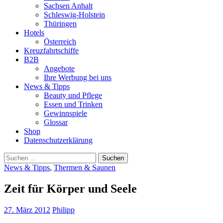
Sachsen Anhalt
Schleswig-Holstein
Thüringen
Hotels
Österreich
Kreuzfahrtschiffe
B2B
Angebote
Ihre Werbung bei uns
News & Tipps
Beauty und Pflege
Essen und Trinken
Gewinnspiele
Glossar
Shop
Datenschutzerklärung
Suchen
nach:
News & Tipps
,
Thermen & Saunen
Zeit für Körper und Seele
27. März 2012
Philipp