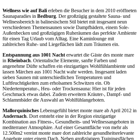
Wellness wie auf Bali
erleben die Besucher in dem 2010 eröffneten
Saunaparadies in
Bedburg
. Der großzügig gestaltete Sauna- und
Wellnessbereich in balinesischem Stil bietet mit insgesamt neun
verschiedenen Themensaunen sowie Dampfbädern, einem Sole-
Außenbecken und großzügigen Ruheräumen das perfekte Ambiente
für einen Tag Urlaub vom Alltag. Eine Kaminlounge mit
zahlreichen Ruhe- und Liegeflächen lädt zum Träumen ein.
Entspannung aus 1001 Nacht
erwartet die Gäste des monte mare
in
Rheinbach
. Orientalische Elemente, sanfte Farben und
angenehme Düfte schaffen ein einzigartiges Wohlfühlambiente und
lassen Märchen aus 1001 Nacht wahr werden. Insgesamt laden
sieben Saunen mit unterschiedlichen Temperaturen und
Luftfeuchtigkeiten zum erholsamen Schwitzen ein. Ob
Niedertemperatur-, Heu- oder Trockensauna: Hier ist für jeden
Geschmack etwas dabei. Zudem erweitern Kräuter-, Dampf- und
Schlammbäder die Auswahl an Wohlfühlangeboten.
Mallorquinisches
Lebensgefühl bietet monte mare ab April 2012 in
Andernach
. Dort entsteht eine in der Region einzigartige
Kombination aus Fitness-, Gesundheits- und Wellnessangeboten in
mediterraner Atmosphäre. Auf einer Gesamtfläche von mehr als
12.500m2 vereint monte mare dort zahlreiche gesundheitsrelevante
Angebote unter einem Dach. Neben großzügigen Trainingsflächen