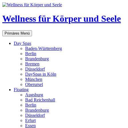
Zum
Inhalt
springen
Wellness für Körper und Seele
Suchen
Primäres Menü
Day Spas
Baden-Württemberg
Berlin
Brandenburg
Bremen
Düsseldorf
DaySpas in Köln
München
Oberursel
Floating
Augsburg
Bad Reichenhall
Berlin
Brandenburg
Düsseldorf
Erfurt
Essen