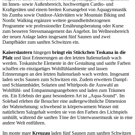
im Innen- sowie Außenbereich, hochwertigen Cardio- und
Kraftgeräten und einem breiten Kursangebot von Aquagymnastik
bis Zumba sowie Outdoor-Aktivitäten wie Mountain Biking und
Nordic Walking ergänzen weitere gesundheitsbezogenen
Programme wie professioneller Ernährungsberatung oder Kurse
zum besseren Stressmanagement das Angebot. Im Wellnessbereich
der neuen Anlage laden insgesamt fünf Saunen und zwei
Dampfbäder zum sanften Schwitzen ein.
Kaiserslautern
hingegen
bringt ein Stückchen Toskana in die
Pfalz
und lässt Erinnerungen an den letzten Italienurlaub wach
werden. Toskanische Elemente in der Gestaltung und sanfte Farben
schaffen ein einzigartiges Wohlfühlambiente und lassen
Erinnerungen an den letzten Italienurlaub wach werden. Insgesamt
laden sechs Saunen zum Schwitzen ein. Zudem erweitern Dampf-
und Schlammbäder, Solarien und Whirlpools die Auswahl an
Wohlfühl- und Entspannungsangeboten und laden zum Träumen
ein. Ein Erlebnis der ganz besonderen Art ist „Aqua-Sound“. Im
Solebad erleben die Besucher eine außergewöhnliche Dimension
der Wahrnehmung: schwebend in körperwarmem Wasser mit
natürlichem Salzgehalt werden sie von den Farben des Lichtspiels
umhüllt, während die sanften Töne der Unterwassermusik sie in eine
andere Welt entführen.
Im monte mare
Kreuzau
laden fünf Saunen zum sanften Schwitzen