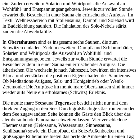
ein. Zudem erweitern Solarien und Whirlpools die Auswahl an
Wohlfühl- und Entspannungsangeboten. Jeweils zur vollen Stunde
erwartet die Besucher in einer Sauna ein erfrischender Aufguss. Im
Textil-Wellnessbereich mit Stollensauna, Dampf- und Solebad wird
in Badekleidung sauniert. Die Inhalation des Sole-Nebels stärkt
zudem die Abwehrkräfte.
In
Obertshausen
sind es insgesamt sechs Saunen, die zum
Schwitzen einladen. Zudem erweitern Dampf- und Schlammbäder,
Solarien und Whirlpools die Auswahl an Wohlfühl- und
Entspannungsangeboten. Jeweils zur vollen Stunde erwartet die
Besucher zudem in einer Sauna ein erfrischender Aufguss. Die
ätherischen Öle wechseln je nach Jahreszeit, bewirken ein intensives
Klima und verstärken die positiven Eigenschaften des Saunierens.
Ob Meditations-Aufguss, Salz- und Honigeinrieb oder Wenik-
Zeremonie: Die Aufgüsse im monte mare Obertshausen sind immer
wieder aufs Neue ein erholsames (Schwitz)-Erlebnis.
Die monte mare Seesauna
Tegernsee
besticht nicht nur mit dem
direkten Zugang in den See. Durch großflächige Glasfronten an der
dem See zugewandten Seite können die Gäste den Blick über das
atemberaubende Panorama schweifen lassen. Vier verschiedene
Themensaunen (Kelosauna, Wassersauna, Sinnessauna,
Schilfsauna) sowie ein Dampfbad, ein Sole-Außenbecken und
großzügige Ruheräume bieten das perfekte Ambiente für einen Tag