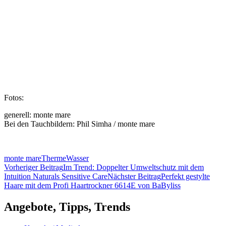
Fotos:
generell: monte mare
Bei den Tauchbildern: Phil Simha / monte mare
monte mare
Therme
Wasser
Beitragsnavigation
Vorheriger Beitrag
Im Trend: Doppelter Umweltschutz mit dem
Intuition Naturals Sensitive Care
Nächster Beitrag
Perfekt gestylte
Haare mit dem Profi Haartrockner 6614E von BaByliss
Angebote, Tipps, Trends