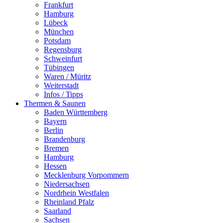
Frankfurt
Hamburg
Lübeck
München
Potsdam
Regensburg
Schweinfurt
Tübingen
Waren / Müritz
Weiterstadt
Infos / Tipps
Thermen & Saunen
Baden Württemberg
Bayern
Berlin
Brandenburg
Bremen
Hamburg
Hessen
Mecklenburg Vorpommern
Niedersachsen
Nordrhein Westfalen
Rheinland Pfalz
Saarland
Sachsen