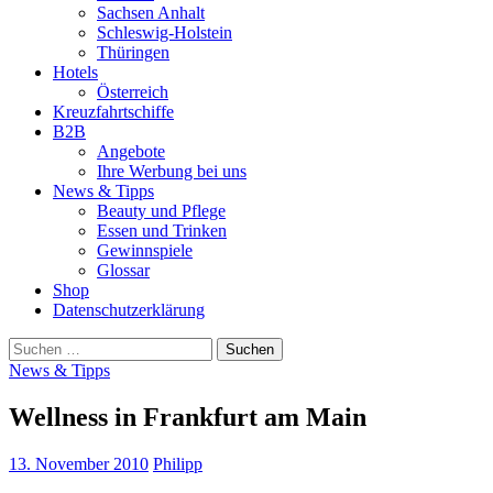
Sachsen Anhalt
Schleswig-Holstein
Thüringen
Hotels
Österreich
Kreuzfahrtschiffe
B2B
Angebote
Ihre Werbung bei uns
News & Tipps
Beauty und Pflege
Essen und Trinken
Gewinnspiele
Glossar
Shop
Datenschutzerklärung
Suchen
nach:
News & Tipps
Wellness in Frankfurt am Main
13. November 2010
Philipp