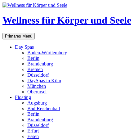
Zum
Inhalt
springen
Wellness für Körper und Seele
Suchen
Primäres Menü
Day Spas
Baden-Württemberg
Berlin
Brandenburg
Bremen
Düsseldorf
DaySpas in Köln
München
Oberursel
Floating
Augsburg
Bad Reichenhall
Berlin
Brandenburg
Düsseldorf
Erfurt
Essen