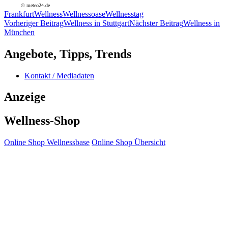
© meteo24.de
Frankfurt
Wellness
Wellnessoase
Wellnesstag
Beitragsnavigation
Vorheriger Beitrag
Wellness in Stuttgart
Nächster Beitrag
Wellness in
München
Angebote, Tipps, Trends
Kontakt / Mediadaten
Anzeige
Wellness-Shop
Online Shop Wellnessbase
Online Shop Übersicht