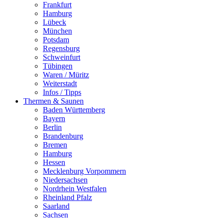
Frankfurt
Hamburg
Lübeck
München
Potsdam
Regensburg
Schweinfurt
Tübingen
Waren / Müritz
Weiterstadt
Infos / Tipps
Thermen & Saunen
Baden Württemberg
Bayern
Berlin
Brandenburg
Bremen
Hamburg
Hessen
Mecklenburg Vorpommern
Niedersachsen
Nordrhein Westfalen
Rheinland Pfalz
Saarland
Sachsen