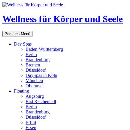
Zum
Inhalt
springen
Wellness für Körper und Seele
Suchen
Primäres Menü
Day Spas
Baden-Württemberg
Berlin
Brandenburg
Bremen
Düsseldorf
DaySpas in Köln
München
Oberursel
Floating
Augsburg
Bad Reichenhall
Berlin
Brandenburg
Düsseldorf
Erfurt
Essen