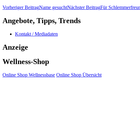
Beitragsnavigation
Vorheriger Beitrag
Name gesucht
Nächster Beitrag
Für Schlemmerfreu
Angebote, Tipps, Trends
Kontakt / Mediadaten
Anzeige
Wellness-Shop
Online Shop Wellnessbase
Online Shop Übersicht