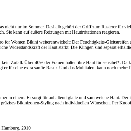
as nicht nur im Sommer. Deshalb gehört der Griff zum Rasierer für viel
ch. Sie kann auf äußere Reizungen mit Hautirritationen reagieren.
 for Women Bikini weiterentwickelt: Der Feuchtigkeits-Gleitstreifen a
che Widerstandskraft der Haut stärkt. Die Klingen sind separat erhält
t kein Zufall. Über 40% der Frauen halten ihre Haut für sensibel*. D
gt er für eine extra sanfte Rasur. Und das Multitalent kann noch mehr: D
er in einem. Er sorgt für anhaltend glatte und samtweiche Haut. Der in
n präzises Bikinizonen-Styling nach individuellen Wünschen. Per Knop
ni Hamburg, 2010