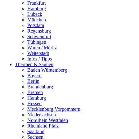
Frankfurt
Hamburg
Lübeck
München
Potsdam
Regensburg
Schweinfurt
Tübingen
Waren / Müritz
Weiterstadt
Infos / Tipps
Thermen & Saunen
Baden Württemberg
Bayern
Berlin
Brandenburg
Bremen
Hamburg
Hessen
Mecklenburg Vorpommern
Niedersachsen
Nordrhein Westfalen
Rheinland Pfalz
Saarland
Sachsen