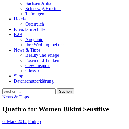
Sachsen Anhalt
Schleswig-Holstein
Thüringen
Hotels
Österreich
Kreuzfahrtschiffe
B2B
Angebote
Ihre Werbung bei uns
News & Tipps
Beauty und Pflege
Essen und Trinken
Gewinnspiele
Glossar
Shop
Datenschutzerklärung
Suchen
nach:
News & Tipps
Quattro for Women Bikini Sensitive
6. März 2012
Philipp