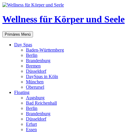
Zum
Inhalt
springen
Wellness für Körper und Seele
Suchen
Primäres Menü
Day Spas
Baden-Württemberg
Berlin
Brandenburg
Bremen
Düsseldorf
DaySpas in Köln
München
Oberursel
Floating
Augsburg
Bad Reichenhall
Berlin
Brandenburg
Düsseldorf
Erfurt
Essen