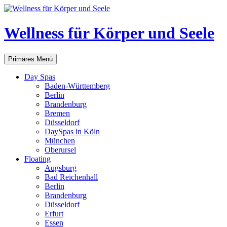
Zum
Inhalt
springen
Wellness für Körper und Seele
Suchen
Primäres Menü
Day Spas
Baden-Württemberg
Berlin
Brandenburg
Bremen
Düsseldorf
DaySpas in Köln
München
Oberursel
Floating
Augsburg
Bad Reichenhall
Berlin
Brandenburg
Düsseldorf
Erfurt
Essen