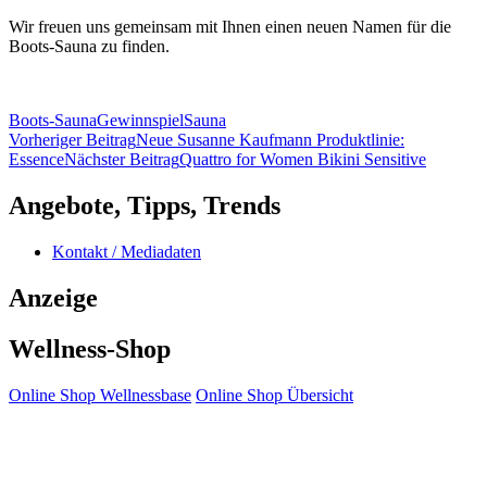
Wir freuen uns gemeinsam mit Ihnen einen neuen Namen für die
Boots-Sauna zu finden.
Boots-Sauna
Gewinnspiel
Sauna
Beitragsnavigation
Vorheriger Beitrag
Neue Susanne Kaufmann Produktlinie:
Essence
Nächster Beitrag
Quattro for Women Bikini Sensitive
Angebote, Tipps, Trends
Kontakt / Mediadaten
Anzeige
Wellness-Shop
Online Shop Wellnessbase
Online Shop Übersicht