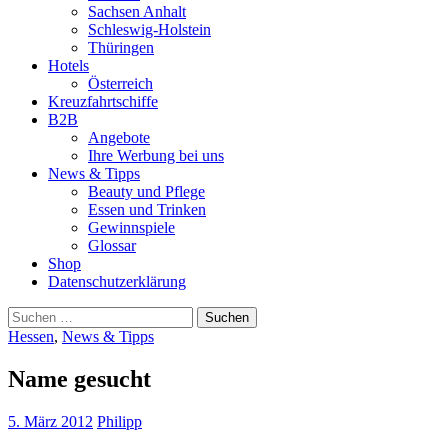
Sachsen Anhalt
Schleswig-Holstein
Thüringen
Hotels
Österreich
Kreuzfahrtschiffe
B2B
Angebote
Ihre Werbung bei uns
News & Tipps
Beauty und Pflege
Essen und Trinken
Gewinnspiele
Glossar
Shop
Datenschutzerklärung
Suchen
nach:
Hessen
,
News & Tipps
Name gesucht
5. März 2012
Philipp