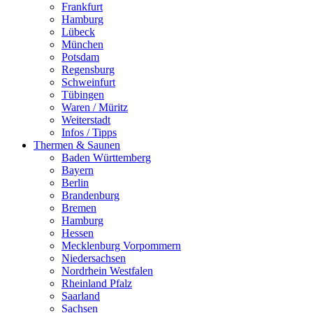
Frankfurt
Hamburg
Lübeck
München
Potsdam
Regensburg
Schweinfurt
Tübingen
Waren / Müritz
Weiterstadt
Infos / Tipps
Thermen & Saunen
Baden Württemberg
Bayern
Berlin
Brandenburg
Bremen
Hamburg
Hessen
Mecklenburg Vorpommern
Niedersachsen
Nordrhein Westfalen
Rheinland Pfalz
Saarland
Sachsen