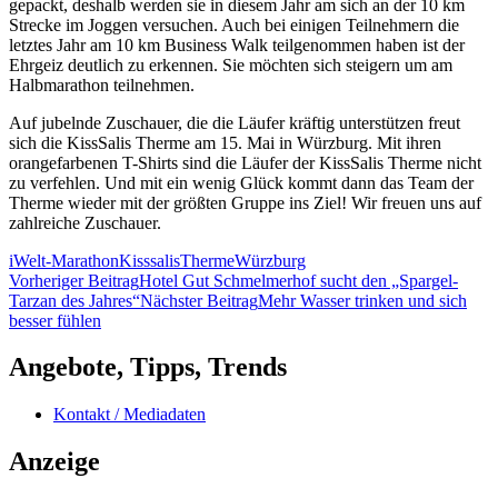
gepackt, deshalb werden sie in diesem Jahr am sich an der 10 km
Strecke im Joggen versuchen. Auch bei einigen Teilnehmern die
letztes Jahr am 10 km Business Walk teilgenommen haben ist der
Ehrgeiz deutlich zu erkennen. Sie möchten sich steigern um am
Halbmarathon teilnehmen.
Auf jubelnde Zuschauer, die die Läufer kräftig unterstützen freut
sich die KissSalis Therme am 15. Mai in Würzburg. Mit ihren
orangefarbenen T-Shirts sind die Läufer der KissSalis Therme nicht
zu verfehlen. Und mit ein wenig Glück kommt dann das Team der
Therme wieder mit der größten Gruppe ins Ziel! Wir freuen uns auf
zahlreiche Zuschauer.
iWelt-Marathon
Kisssalis
Therme
Würzburg
Beitragsnavigation
Vorheriger Beitrag
Hotel Gut Schmelmerhof sucht den „Spargel-
Tarzan des Jahres“
Nächster Beitrag
Mehr Wasser trinken und sich
besser fühlen
Angebote, Tipps, Trends
Kontakt / Mediadaten
Anzeige