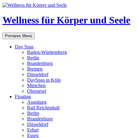
Zum
Inhalt
springen
Wellness für Körper und Seele
Suchen
Primäres Menü
Day Spas
Baden-Württemberg
Berlin
Brandenburg
Bremen
Düsseldorf
DaySpas in Köln
München
Oberursel
Floating
Augsburg
Bad Reichenhall
Berlin
Brandenburg
Düsseldorf
Erfurt
Essen