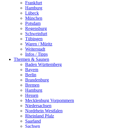
Frankfurt
Hamburg
Lübeck
München
Potsdam
Regensburg
Schweinfurt
Tübingen
Waren / Müritz
Weiterstadt
Infos / Tipps
Thermen & Saunen
Baden Württemberg
Bayern
Berlin
Brandenburg
Bremen
Hamburg
Hessen
Mecklenburg Vorpommern
Niedersachsen
Nordrhein Westfalen
Rheinland Pfalz
Saarland
Sachsen