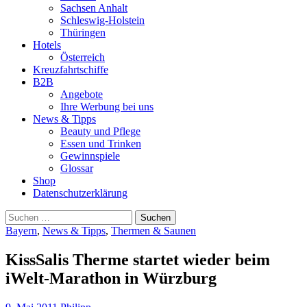
Sachsen Anhalt
Schleswig-Holstein
Thüringen
Hotels
Österreich
Kreuzfahrtschiffe
B2B
Angebote
Ihre Werbung bei uns
News & Tipps
Beauty und Pflege
Essen und Trinken
Gewinnspiele
Glossar
Shop
Datenschutzerklärung
Suchen
nach:
Bayern
,
News & Tipps
,
Thermen & Saunen
KissSalis Therme startet wieder beim
iWelt-Marathon in Würzburg