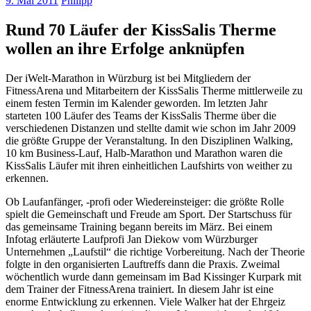
9. Mai 2011
Philipp
Rund 70 Läufer der KissSalis Therme
wollen an ihre Erfolge anknüpfen
Der iWelt-Marathon in Würzburg ist bei Mitgliedern der
FitnessArena und Mitarbeitern der KissSalis Therme mittlerweile zu
einem festen Termin im Kalender geworden. Im letzten Jahr
starteten 100 Läufer des Teams der KissSalis Therme über die
verschiedenen Distanzen und stellte damit wie schon im Jahr 2009
die größte Gruppe der Veranstaltung. In den Disziplinen Walking,
10 km Business-Lauf, Halb-Marathon und Marathon waren die
KissSalis Läufer mit ihren einheitlichen Laufshirts von weither zu
erkennen.
Ob Laufanfänger, -profi oder Wiedereinsteiger: die größte Rolle
spielt die Gemeinschaft und Freude am Sport. Der Startschuss für
das gemeinsame Training begann bereits im März. Bei einem
Infotag erläuterte Laufprofi Jan Diekow vom Würzburger
Unternehmen „Laufstil“ die richtige Vorbereitung. Nach der Theorie
folgte in den organisierten Lauftreffs dann die Praxis. Zweimal
wöchentlich wurde dann gemeinsam im Bad Kissinger Kurpark mit
dem Trainer der FitnessArena trainiert. In diesem Jahr ist eine
enorme Entwicklung zu erkennen. Viele Walker hat der Ehrgeiz