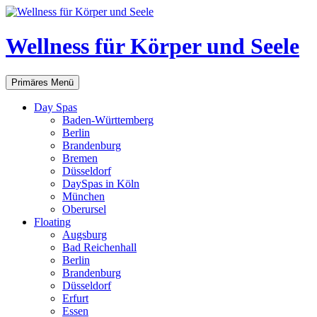
Zum
Inhalt
springen
Wellness für Körper und Seele
Suchen
Primäres Menü
Day Spas
Baden-Württemberg
Berlin
Brandenburg
Bremen
Düsseldorf
DaySpas in Köln
München
Oberursel
Floating
Augsburg
Bad Reichenhall
Berlin
Brandenburg
Düsseldorf
Erfurt
Essen