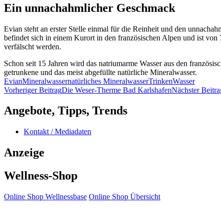
Ein unnachahmlicher Geschmack
Evian steht an erster Stelle einmal für die Reinheit und den unnacha
befindet sich in einem Kurort in den französischen Alpen und ist v
verfälscht werden.
Schon seit 15 Jahren wird das natriumarme Wasser aus den französisc
getrunkene und das meist abgefüllte natürliche Mineralwasser.
Evian
Mineralwasser
natürliches Mineralwasser
Trinken
Wasser
Beitragsnavigation
Vorheriger Beitrag
Die Weser-Therme Bad Karlshafen
Nächster Beitra
Angebote, Tipps, Trends
Kontakt / Mediadaten
Anzeige
Wellness-Shop
Online Shop Wellnessbase
Online Shop Übersicht