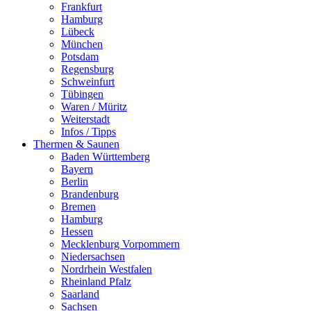
Frankfurt
Hamburg
Lübeck
München
Potsdam
Regensburg
Schweinfurt
Tübingen
Waren / Müritz
Weiterstadt
Infos / Tipps
Thermen & Saunen
Baden Württemberg
Bayern
Berlin
Brandenburg
Bremen
Hamburg
Hessen
Mecklenburg Vorpommern
Niedersachsen
Nordrhein Westfalen
Rheinland Pfalz
Saarland
Sachsen