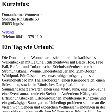
Kurzinfos:
Donautherme Wonnemar
Südliche Ringstraße 63
85053 Ingolstadt
Website
Telefon: 0841 – 379 11 0
Ein Tag wie Urlaub!
Die Donautherme Wonnemar besticht durch ein karibisches
Wellenbecken mit Lagune, Rutschentower mit Black Hole, Free
Fall, Reifen- und Turborutsche, Erlebnisaußenbecken mit
Strömungskanal, Wonni-Kinderabenteuerland, 25m-Becken,
Whirlpool. Für Gäste die es etwas ruhiger mögen gibt es ein
Gesundheitsbad mit Thalassobecken, einen Kneippbereich, einen
Solestollen, sowie ein Römisches Dampfbad. In der
Saunalandschaft erwarten einen eine Vital-Sauna, eine Erd-Sauna,
eine Eventsauna, sowie ein Steinbad. Außerdem: Kältegrotte,
Erfrischungsbecken, Erlebnisduschen, mediterrane Ruhezone und
ein großzügiger Saunagarten. Unbedingt probieren sollte man die
vielen wohltuenden und exotischen Wellnessanwendungen in der
angeschlossenen orientalischen Wellnessoase. Für das leibliche