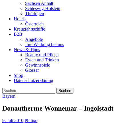
Sachsen Anhalt
Schleswig-Holstein
Thüringen
Hotels
Österreich
Kreuzfahrtschiffe
B2B
Angebote
Ihre Werbung bei uns
News & Tipps
Beauty und Pflege
Essen und Trinken
Gewinnspiele
Glossar
Shop
Datenschutzerklärung
Suchen
nach:
Bayern
Donautherme Wonnemar – Ingolstadt
9. Juli 2010
Philipp