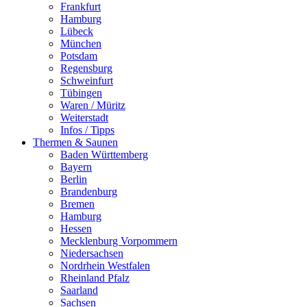
Frankfurt
Hamburg
Lübeck
München
Potsdam
Regensburg
Schweinfurt
Tübingen
Waren / Müritz
Weiterstadt
Infos / Tipps
Thermen & Saunen
Baden Württemberg
Bayern
Berlin
Brandenburg
Bremen
Hamburg
Hessen
Mecklenburg Vorpommern
Niedersachsen
Nordrhein Westfalen
Rheinland Pfalz
Saarland
Sachsen