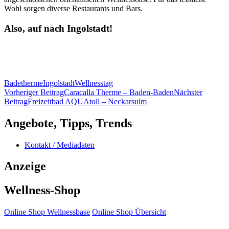
Wohl sorgen diverse Restaurants und Bars.
Also, auf nach Ingolstadt!
Badetherme
Ingolstadt
Wellnesstag
Beitragsnavigation
Vorheriger Beitrag
Caracalla Therme – Baden-Baden
Nächster
Beitrag
Freizeitbad AQUAtoll – Neckarsulm
Angebote, Tipps, Trends
Kontakt / Mediadaten
Anzeige
Wellness-Shop
Online Shop Wellnessbase
Online Shop Übersicht