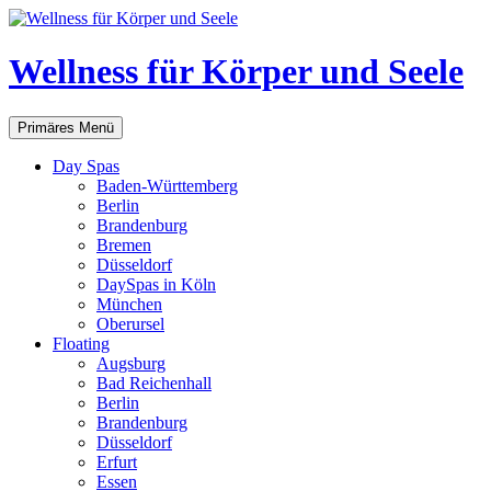
Zum
Inhalt
springen
Wellness für Körper und Seele
Suchen
Primäres Menü
Day Spas
Baden-Württemberg
Berlin
Brandenburg
Bremen
Düsseldorf
DaySpas in Köln
München
Oberursel
Floating
Augsburg
Bad Reichenhall
Berlin
Brandenburg
Düsseldorf
Erfurt
Essen