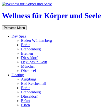
Zum
Inhalt
springen
Wellness für Körper und Seele
Suchen
Primäres Menü
Day Spas
Baden-Württemberg
Berlin
Brandenburg
Bremen
Düsseldorf
DaySpas in Köln
München
Oberursel
Floating
Augsburg
Bad Reichenhall
Berlin
Brandenburg
Düsseldorf
Erfurt
Essen