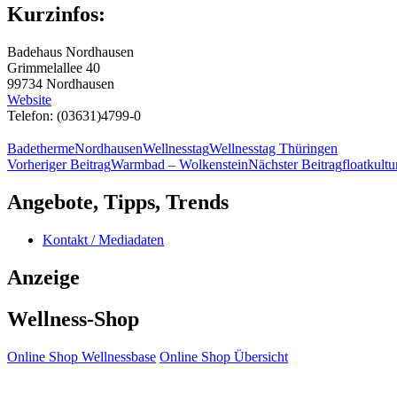
Kurzinfos:
Badehaus Nordhausen
Grimmelallee 40
99734 Nordhausen
Website
Telefon: (03631)4799-0
Badetherme
Nordhausen
Wellnesstag
Wellnesstag Thüringen
Beitragsnavigation
Vorheriger Beitrag
Warmbad – Wolkenstein
Nächster Beitrag
floatkult
Angebote, Tipps, Trends
Kontakt / Mediadaten
Anzeige
Wellness-Shop
Online Shop Wellnessbase
Online Shop Übersicht