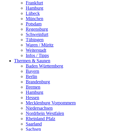
Frankfurt
Hamburg
Lübeck
München
Potsdam
Regensburg
Schweinfurt
Tübingen
Waren / Müritz
Weiterstadt
Infos / Tipps
Thermen & Saunen
Baden Württemberg
Bayern
Berlin
Brandenburg
Bremen
Hamburg
Hessen
Mecklenburg Vorpommern
Niedersachsen
Nordrhein Westfalen
Rheinland Pfalz
Saarland
Sachsen