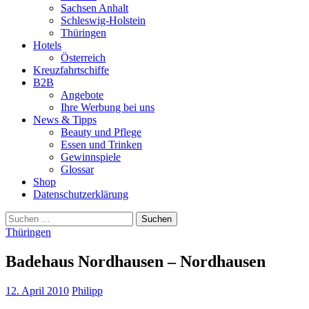
Sachsen Anhalt
Schleswig-Holstein
Thüringen
Hotels
Österreich
Kreuzfahrtschiffe
B2B
Angebote
Ihre Werbung bei uns
News & Tipps
Beauty und Pflege
Essen und Trinken
Gewinnspiele
Glossar
Shop
Datenschutzerklärung
Suchen
nach:
Thüringen
Badehaus Nordhausen – Nordhausen
12. April 2010
Philipp