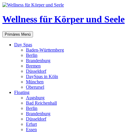
Zum
Inhalt
springen
Wellness für Körper und Seele
Suchen
Primäres Menü
Day Spas
Baden-Württemberg
Berlin
Brandenburg
Bremen
Düsseldorf
DaySpas in Köln
München
Oberursel
Floating
Augsburg
Bad Reichenhall
Berlin
Brandenburg
Düsseldorf
Erfurt
Essen