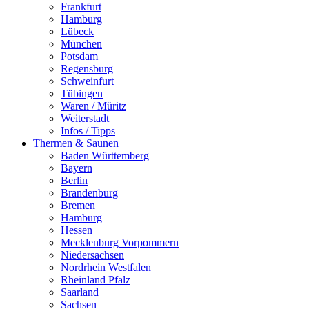
Frankfurt
Hamburg
Lübeck
München
Potsdam
Regensburg
Schweinfurt
Tübingen
Waren / Müritz
Weiterstadt
Infos / Tipps
Thermen & Saunen
Baden Württemberg
Bayern
Berlin
Brandenburg
Bremen
Hamburg
Hessen
Mecklenburg Vorpommern
Niedersachsen
Nordrhein Westfalen
Rheinland Pfalz
Saarland
Sachsen