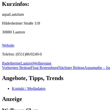
Kurzinfos:
aquaLaatzium
Hildesheimer Straße 118
30880 Laatzen
Website
Telefon: (0511)86/0249-0
Badetherme
Laatzen
Wellnesstag
Beitragsnavigation
Vorheriger Beitrag
Float Regensburg
Nächster Beitrag
Aquamathe – Ise
Angebote, Tipps, Trends
Kontakt / Mediadaten
Anzeige