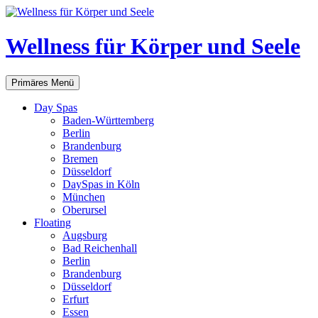
Zum
Inhalt
springen
Wellness für Körper und Seele
Suchen
Primäres Menü
Day Spas
Baden-Württemberg
Berlin
Brandenburg
Bremen
Düsseldorf
DaySpas in Köln
München
Oberursel
Floating
Augsburg
Bad Reichenhall
Berlin
Brandenburg
Düsseldorf
Erfurt
Essen