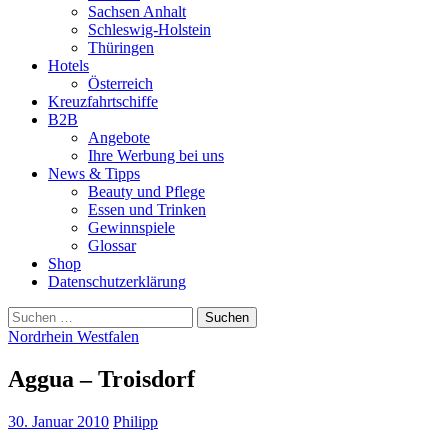
Sachsen Anhalt
Schleswig-Holstein
Thüringen
Hotels
Österreich
Kreuzfahrtschiffe
B2B
Angebote
Ihre Werbung bei uns
News & Tipps
Beauty und Pflege
Essen und Trinken
Gewinnspiele
Glossar
Shop
Datenschutzerklärung
Suchen
nach:
Nordrhein Westfalen
Aggua – Troisdorf
30. Januar 2010
Philipp