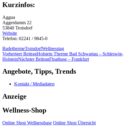
Kurzinfos:
Aggua
Aggerdamm 22
53840 Troisdorf
Website
Telefon: 02241 / 9845-0
Badetherme
Troisdorf
Wellnesstag
Beitragsnavigation
Vorheriger Beitrag
Holstein Therme Bad Schwartau – Schleswig-
Holstein
Nächster Beitrag
Floatbase – Frankfurt
Angebote, Tipps, Trends
Kontakt / Mediadaten
Anzeige
Wellness-Shop
Online Shop Wellnessbase
Online Shop Übersicht