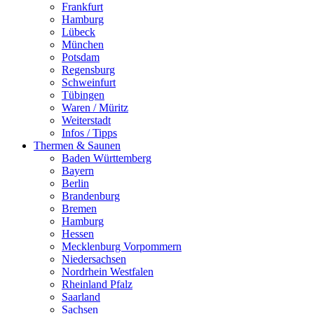
Frankfurt
Hamburg
Lübeck
München
Potsdam
Regensburg
Schweinfurt
Tübingen
Waren / Müritz
Weiterstadt
Infos / Tipps
Thermen & Saunen
Baden Württemberg
Bayern
Berlin
Brandenburg
Bremen
Hamburg
Hessen
Mecklenburg Vorpommern
Niedersachsen
Nordrhein Westfalen
Rheinland Pfalz
Saarland
Sachsen