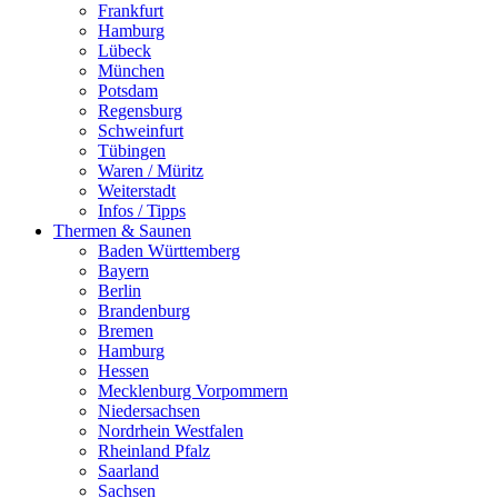
Frankfurt
Hamburg
Lübeck
München
Potsdam
Regensburg
Schweinfurt
Tübingen
Waren / Müritz
Weiterstadt
Infos / Tipps
Thermen & Saunen
Baden Württemberg
Bayern
Berlin
Brandenburg
Bremen
Hamburg
Hessen
Mecklenburg Vorpommern
Niedersachsen
Nordrhein Westfalen
Rheinland Pfalz
Saarland
Sachsen