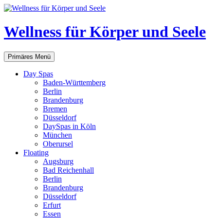
Zum
Inhalt
springen
Wellness für Körper und Seele
Suchen
Primäres Menü
Day Spas
Baden-Württemberg
Berlin
Brandenburg
Bremen
Düsseldorf
DaySpas in Köln
München
Oberursel
Floating
Augsburg
Bad Reichenhall
Berlin
Brandenburg
Düsseldorf
Erfurt
Essen