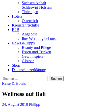
Sachsen Anhalt
Schleswig-Holstein
Thüringen
Hotels
Österreich
Kreuzfahrtschiffe
B2B
Angebote
Ihre Werbung bei uns
News & Tipps
Beauty und Pflege
Essen und Trinken
Gewinnspiele
Glossar
Shop
Datenschutzerklärung
Suchen
nach:
Reise & Hotels
Wellness auf Bali
24. August 2010
Philipp