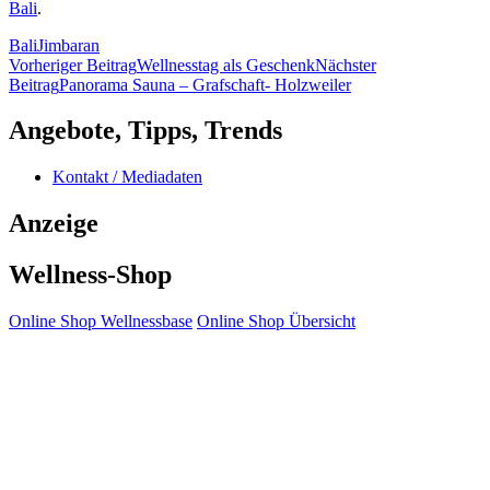
Bali
.
Bali
Jimbaran
Beitragsnavigation
Vorheriger Beitrag
Wellnesstag als Geschenk
Nächster
Beitrag
Panorama Sauna – Grafschaft- Holzweiler
Angebote, Tipps, Trends
Kontakt / Mediadaten
Anzeige
Wellness-Shop
Online Shop Wellnessbase
Online Shop Übersicht