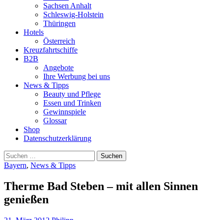
Sachsen Anhalt
Schleswig-Holstein
Thüringen
Hotels
Österreich
Kreuzfahrtschiffe
B2B
Angebote
Ihre Werbung bei uns
News & Tipps
Beauty und Pflege
Essen und Trinken
Gewinnspiele
Glossar
Shop
Datenschutzerklärung
Suchen
nach:
Bayern
,
News & Tipps
Therme Bad Steben – mit allen Sinnen
genießen