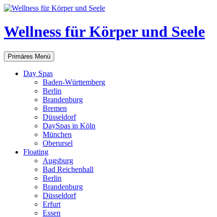
Zum
Inhalt
springen
Wellness für Körper und Seele
Suchen
Primäres Menü
Day Spas
Baden-Württemberg
Berlin
Brandenburg
Bremen
Düsseldorf
DaySpas in Köln
München
Oberursel
Floating
Augsburg
Bad Reichenhall
Berlin
Brandenburg
Düsseldorf
Erfurt
Essen