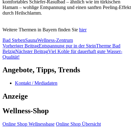
komfortables Schiefer-Rasulbad – ähnlich wie im türkischen
Hamam – wohlige Entspannung und einen sanften Peeling-Effekt
durch Heilschlamm.
Weitere Thermen in Bayern finden Sie
hier
Bad Steben
Sauna
Wellness-Zentrum
Beitragsnavigation
Vorheriger Beitrag
Entspannung pur in der SteinTherme Bad
Belzig
Nächster Beitrag
Viel Kohle für dauerhaft gute Wasser-
Qualität!
Angebote, Tipps, Trends
Kontakt / Mediadaten
Anzeige
Wellness-Shop
Online Shop Wellnessbase
Online Shop Übersicht