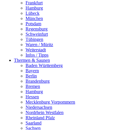
Frankfurt
Hamburg
Lübeck
München
Potsdam
Regensburg
Schweinfurt
Tübingen
Waren / Müritz
Weiterstadt
Infos / Tipps
Thermen & Saunen
Baden Württemberg
Bayern
Berlin
Brandenburg
Bremen
Hamburg
Hessen
Mecklenburg Vorpommern
Niedersachsen
Nordrhein Westfalen
Rheinland Pfalz
Saarland
Sachsen