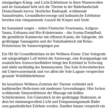
einzigartigen Klang- und Licht-Erlebnissen in ihren Wasserwelten
und im Saunaland hebt sich die Therme in der Bäderlandschaft
Deutschlands hervor. Herrlicher Badespaß, wohltuende
Saunafreuden, Gesundheitsvorsorge und kulinarische Erlebnisse
bereiten eine entspannende Auszeit für Körper und Seele.
Im Saunaland sorgen – neben Finnischer Feuersauna, Aufguss-
Sauna, Erdsauna und Bio-Kräutersauna – das Aroma-Dampfbad,
die gemütliche Kaminecke mit offenem Kamin, die Salzgrotte, der
großzügige Saunagarten und der Naturbadeteich mit Relax-
Holzterrasse für Saunavergnügen pur.
Ein Hit für Gesundheitsfans ist der Wellness-Dome: Eine Solegrotte
mit salzgesättigter Luft befreit die Atemwege, eine Kneippanlage mit
zusätzlichen Armwechselbädern bringt den Kreislauf in Schwung
und stärkt nachhaltig das Immunsystem. Das Sole-Schwebebecken
mit Unterwassermusik und vor allem die Sole-Lagune versprechen
gesunde Wohlfühlerlebnisse
Im luxuriösen Wellness-Zentrum der Therme verbindet sich
traditionelles Heilwissen mit modernen Anwendungen. Hier locken
wohltuende Sinneserlebnisse der Massage mit heißen
Schiefersteinen. Ein Glanzstück ist der großzügige Baderaum, in
dem bei stimmungsvollem Licht und Entspannungsmusik Bäder
zum ganzheitlichen Erlebnis werden. Darüber hinaus verspricht ein