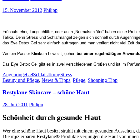
15. November 2012
Philipp
Frühaufsteher, Langschläfer, oder auch „Normalschläfer“ haben diese Prob
Talika. Denn Stress und Schlafmangel zeigen sich schnell durch Augenringe
das Eye Detox Gel sehr einfach auftragen und man verliert nicht viel Zeit da
Wie ein Pariser Klinikum beweist, gehen
bei einer regelmäßigen Anwend
Das Eye Detox Gel gibt es in zwei verschiedenen Größen und ist im Parfüm
Augenringe
Gel
Schlafstörung
Stress
Beauty und Pflege
,
News & Tipps
,
Pflege
,
Shopping-Tipp
Restylane Skincare – schöne Haut
28. Juli 2011
Philipp
Schönheit durch gesunde Haut
Wer eine schöne Haut besitzt strahlt mit einem gesunden Aussehen, d
Die injizierbaren Restylane® Produkte verjüngen die Haut von innen