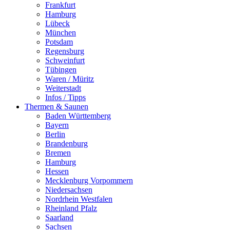
Frankfurt
Hamburg
Lübeck
München
Potsdam
Regensburg
Schweinfurt
Tübingen
Waren / Müritz
Weiterstadt
Infos / Tipps
Thermen & Saunen
Baden Württemberg
Bayern
Berlin
Brandenburg
Bremen
Hamburg
Hessen
Mecklenburg Vorpommern
Niedersachsen
Nordrhein Westfalen
Rheinland Pfalz
Saarland
Sachsen