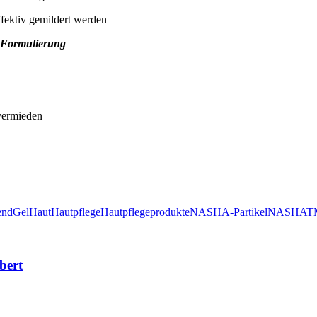
fektiv gemildert werden
r Formulierung
 vermieden
end
Gel
Haut
Hautpflege
Hautpflegeprodukte
NASHA-Partikel
NASHATM-
bert