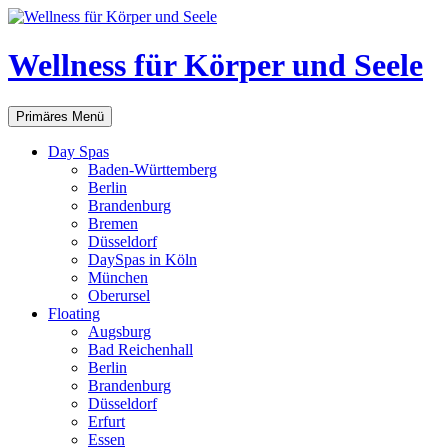
Zum
Inhalt
springen
Wellness für Körper und Seele
Suchen
Primäres Menü
Day Spas
Baden-Württemberg
Berlin
Brandenburg
Bremen
Düsseldorf
DaySpas in Köln
München
Oberursel
Floating
Augsburg
Bad Reichenhall
Berlin
Brandenburg
Düsseldorf
Erfurt
Essen