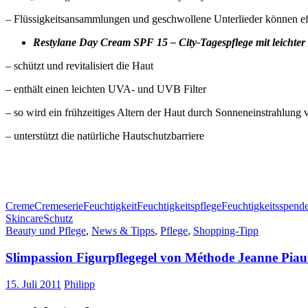
– Flüssigkeitsansammlungen und geschwollene Unterlieder können ef
Restylane Day Cream SPF 15
– City-Tagespflege mit leichte
– schützt und revitalisiert die Haut
– enthält einen leichten UVA- und UVB Filter
– so wird ein frühzeitiges Altern der Haut durch Sonneneinstrahlung
– unterstützt die natürliche Hautschutzbarriere
Creme
Cremeserie
Feuchtigkeit
Feuchtigkeitspflege
Feuchtigkeitsspend
Skincare
Schutz
Beauty und Pflege
,
News & Tipps
,
Pflege
,
Shopping-Tipp
Slimpassion Figurpflegegel von Méthode Jeanne Piau
15. Juli 2011
Philipp