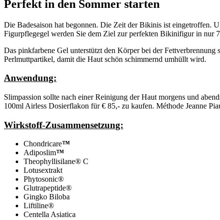
Perfekt in den Sommer starten
Die Badesaison hat begonnen. Die Zeit der Bikinis ist eingetroffen. 
Figurpflegegel werden Sie dem Ziel zur perfekten Bikinifigur in nur 
Das pinkfarbene Gel unterstützt den Körper bei der Fettverbrennung 
Perlmuttpartikel, damit die Haut schön schimmernd umhüllt wird.
Anwendung:
Slimpassion sollte nach einer Reinigung der Haut morgens und abends
100ml Airless Dosierflakon für € 85,- zu kaufen. Méthode Jeanne Pia
Wirkstoff-Zusammensetzung:
Chondricare
™
Adiposlim
™
Theophyllisilane® C
Lotusextrakt
Phytosonic®
Glutrapeptide®
Gingko Biloba
Liftiline®
Centella Asiatica