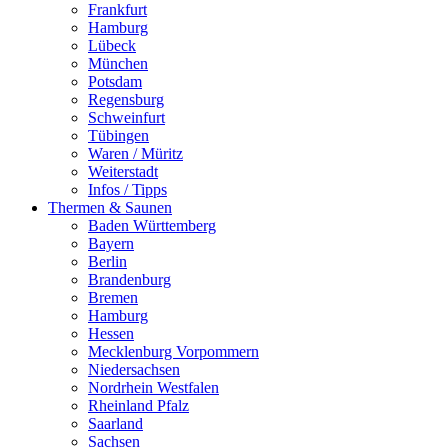
Frankfurt
Hamburg
Lübeck
München
Potsdam
Regensburg
Schweinfurt
Tübingen
Waren / Müritz
Weiterstadt
Infos / Tipps
Thermen & Saunen
Baden Württemberg
Bayern
Berlin
Brandenburg
Bremen
Hamburg
Hessen
Mecklenburg Vorpommern
Niedersachsen
Nordrhein Westfalen
Rheinland Pfalz
Saarland
Sachsen