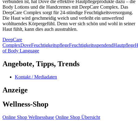
verbunden ist, hat Dove die effektive Hautpflegeprodukte dazu – die
Body Lotions und die Handcremes mit DeepCare Complex. Das
DeepCare Complex sorgt für 24-stündige Feuchtigkeitsversorgung.
Die Haut wird geschmeidig weich und verleiht ein umwerfend
wohltuendes Körpergefühl. Denn wer sich schön und wohl in seiner
Haut fühlt, kann dies auch ausstrahlen.
DeepCare
Complex
Dove
Feuchtigkeitspflege
Feuchtigkeitsspendend
Hautpflege
H
of Body Language
Angebote, Tipps, Trends
Kontakt / Mediadaten
Anzeige
Wellness-Shop
Online Shop Wellnessbase
Online Shop Übersicht