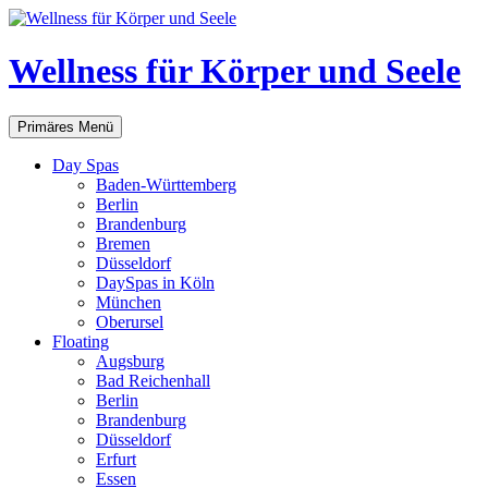
Zum
Inhalt
springen
Wellness für Körper und Seele
Suchen
Primäres Menü
Day Spas
Baden-Württemberg
Berlin
Brandenburg
Bremen
Düsseldorf
DaySpas in Köln
München
Oberursel
Floating
Augsburg
Bad Reichenhall
Berlin
Brandenburg
Düsseldorf
Erfurt
Essen