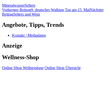
Mineralwasser
Selters
Beitragsnavigation
Vorheriger Beitrag
9. deutscher Walking Tag am 15. Mai
Nächster
Beitrag
Selters und Wein
Angebote, Tipps, Trends
Kontakt / Mediadaten
Anzeige
Wellness-Shop
Online Shop Wellnessbase
Online Shop Übersicht