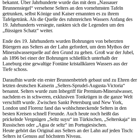
bekannt. Über Jahrhunderte wurde das mit dem „Nassauer
Brunnensiegel“ versehene Selters an den vornehmsten Tafeln
getrunken, selbst Könige und Kaiser ernannten es zu ihrem
Tafelgetränk. Als die Quelle des ruhmreichen Wassers Anfang des
19. Jahrhunderts versiegte, rankten sich die Legenden um den
„flüssigen Schatz“ weiter.
Ende des 19. Jahrhunderts wurden Bohrungen von beherzten
Büergern aus Selters an der Lahn gefordert, um dem Mythos der
Mineralwasserquelle auf den Grund zu gehen. Groß war der Jubel,
als 1896 bei einer der Bohrungen schließlich unterhalb der
Laneburg eine gewaltige Fontäne kristallklaren Wassers aus der
Tiefe schoss.
Daraufhin wurde ein erster Brunnenbetrieb gebaut und zu Ehren der
letzten deutschen Kaiserin „Selters-Sprudel-Augusta-Victoria“
benannt. Selters wurde zum Inbegriff für Premium-Mineralwasser,
nachdem es in schweren, exklusiven Tonkrügen in die ganze Welt
verschifft wurde. Zwischen Sankt Petersburg und New York,
London und Florenz fand das wohlschmeckende Selters in den
besten Kreisen schnell Freunde. Auch heute noch heißt das
prickelnde Vergnügen „Seltz suyu“ im Türkischen, „Selterskaja“ im
Russischen oder „Agua de seltz“ im Portugiesischen.
Heute gehört das Original aus Selters an der Lahn auf jeden Tisch:
Selters ist Genuss auf höchstem Niveau.