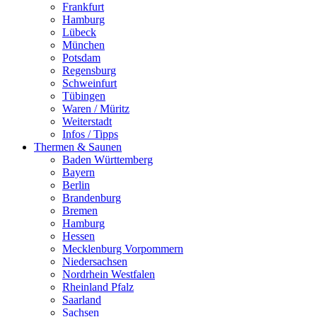
Frankfurt
Hamburg
Lübeck
München
Potsdam
Regensburg
Schweinfurt
Tübingen
Waren / Müritz
Weiterstadt
Infos / Tipps
Thermen & Saunen
Baden Württemberg
Bayern
Berlin
Brandenburg
Bremen
Hamburg
Hessen
Mecklenburg Vorpommern
Niedersachsen
Nordrhein Westfalen
Rheinland Pfalz
Saarland
Sachsen