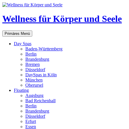
Zum
Inhalt
springen
Wellness für Körper und Seele
Suchen
Primäres Menü
Day Spas
Baden-Württemberg
Berlin
Brandenburg
Bremen
Düsseldorf
DaySpas in Köln
München
Oberursel
Floating
Augsburg
Bad Reichenhall
Berlin
Brandenburg
Düsseldorf
Erfurt
Essen