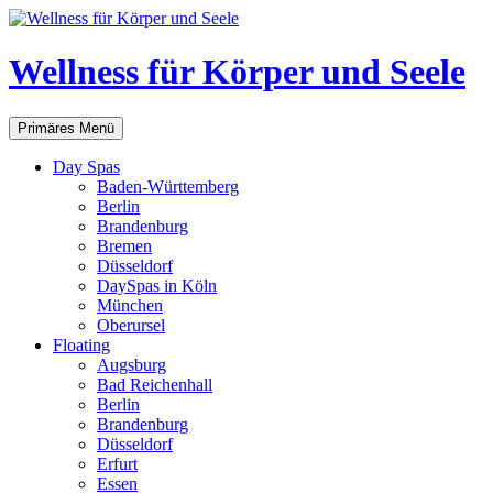
Zum
Inhalt
springen
Wellness für Körper und Seele
Suchen
Primäres Menü
Day Spas
Baden-Württemberg
Berlin
Brandenburg
Bremen
Düsseldorf
DaySpas in Köln
München
Oberursel
Floating
Augsburg
Bad Reichenhall
Berlin
Brandenburg
Düsseldorf
Erfurt
Essen