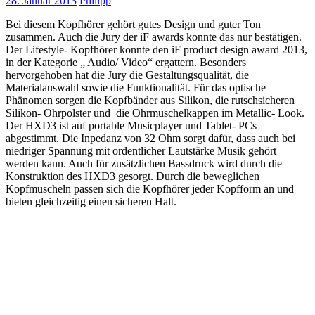
28. Januar 2013
Philipp
Bei diesem Kopfhörer gehört gutes Design und guter Ton
zusammen. Auch die Jury der iF awards konnte das nur bestätigen.
Der Lifestyle- Kopfhörer konnte den iF product design award 2013,
in der Kategorie „ Audio/ Video“ ergattern. Besonders
hervorgehoben hat die Jury die Gestaltungsqualität, die
Materialauswahl sowie die Funktionalität. Für das optische
Phänomen sorgen die Kopfbänder aus Silikon, die rutschsicheren
Silikon- Ohrpolster und die Ohrmuschelkappen im Metallic- Look.
Der HXD3 ist auf portable Musicplayer und Tablet- PCs
abgestimmt. Die Inpedanz von 32 Ohm sorgt dafür, dass auch bei
niedriger Spannung mit ordentlicher Lautstärke Musik gehört
werden kann. Auch für zusätzlichen Bassdruck wird durch die
Konstruktion des HXD3 gesorgt. Durch die beweglichen
Kopfmuscheln passen sich die Kopfhörer jeder Kopfform an und
bieten gleichzeitig einen sicheren Halt.