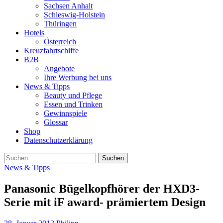
Sachsen Anhalt
Schleswig-Holstein
Thüringen
Hotels
Österreich
Kreuzfahrtschiffe
B2B
Angebote
Ihre Werbung bei uns
News & Tipps
Beauty und Pflege
Essen und Trinken
Gewinnspiele
Glossar
Shop
Datenschutzerklärung
Suchen
nach:
News & Tipps
Panasonic Bügelkopfhörer der HXD3-
Serie mit iF award- prämiertem Design