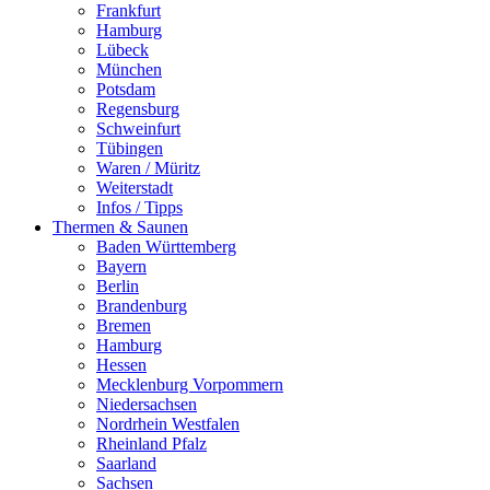
Frankfurt
Hamburg
Lübeck
München
Potsdam
Regensburg
Schweinfurt
Tübingen
Waren / Müritz
Weiterstadt
Infos / Tipps
Thermen & Saunen
Baden Württemberg
Bayern
Berlin
Brandenburg
Bremen
Hamburg
Hessen
Mecklenburg Vorpommern
Niedersachsen
Nordrhein Westfalen
Rheinland Pfalz
Saarland
Sachsen