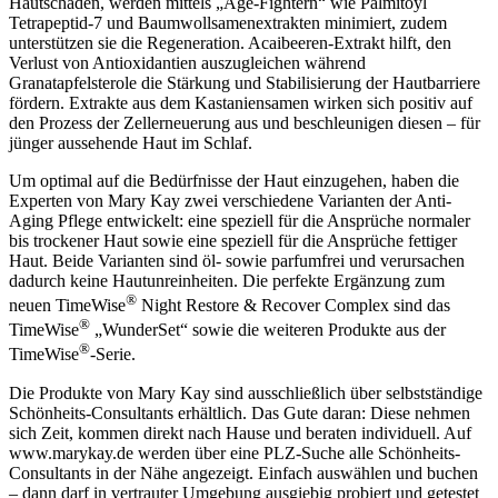
Hautschäden, werden mittels „Age-Fightern“ wie Palmitoyl
Tetrapeptid-7 und Baumwollsamenextrakten minimiert, zudem
unterstützen sie die Regeneration. Acaibeeren-Extrakt hilft, den
Verlust von Antioxidantien auszugleichen während
Granatapfelsterole die Stärkung und Stabilisierung der Hautbarriere
fördern. Extrakte aus dem Kastaniensamen wirken sich positiv auf
den Prozess der Zellerneuerung aus und beschleunigen diesen – für
jünger aussehende Haut im Schlaf.
Um optimal auf die Bedürfnisse der Haut einzugehen, haben die
Experten von Mary Kay zwei verschiedene Varianten der Anti-
Aging Pflege entwickelt: eine speziell für die Ansprüche normaler
bis trockener Haut sowie eine speziell für die Ansprüche fettiger
Haut. Beide Varianten sind öl- sowie parfumfrei und verursachen
dadurch keine Hautunreinheiten. Die perfekte Ergänzung zum
®
neuen TimeWise
Night Restore & Recover Complex sind das
®
TimeWise
„WunderSet“ sowie die weiteren Produkte aus der
®
TimeWise
-Serie.
Die Produkte von Mary Kay sind ausschließlich über selbstständige
Schönheits-Consultants erhältlich. Das Gute daran: Diese nehmen
sich Zeit, kommen direkt nach Hause und beraten individuell. Auf
www.marykay.de werden über eine PLZ-Suche alle Schönheits-
Consultants in der Nähe angezeigt. Einfach auswählen und buchen
– dann darf in vertrauter Umgebung ausgiebig probiert und getestet