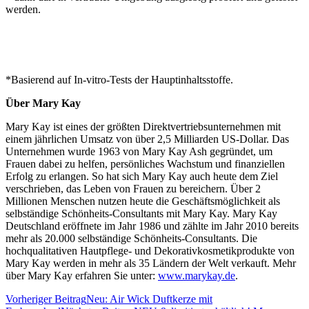
werden.
*Basierend auf In-vitro-Tests der Hauptinhaltsstoffe.
Über Mary Kay
Mary Kay ist eines der größten Direktvertriebsunternehmen mit
einem jährlichen Umsatz von über 2,5 Milliarden US-Dollar. Das
Unternehmen wurde 1963 von Mary Kay Ash gegründet, um
Frauen dabei zu helfen, persönliches Wachstum und finanziellen
Erfolg zu erlangen. So hat sich Mary Kay auch heute dem Ziel
verschrieben, das Leben von Frauen zu bereichern. Über 2
Millionen Menschen nutzen heute die Geschäftsmöglichkeit als
selbständige Schönheits-Consultants mit Mary Kay. Mary Kay
Deutschland eröffnete im Jahr 1986 und zählte im Jahr 2010 bereits
mehr als 20.000 selbständige Schönheits-Consultants. Die
hochqualitativen Hautpflege- und Dekorativkosmetikprodukte von
Mary Kay werden in mehr als 35 Ländern der Welt verkauft. Mehr
über Mary Kay erfahren Sie unter:
www.marykay.de
.
Beitragsnavigation
Vorheriger Beitrag
Neu: Air Wick Duftkerze mit