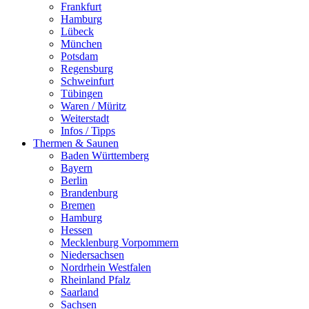
Frankfurt
Hamburg
Lübeck
München
Potsdam
Regensburg
Schweinfurt
Tübingen
Waren / Müritz
Weiterstadt
Infos / Tipps
Thermen & Saunen
Baden Württemberg
Bayern
Berlin
Brandenburg
Bremen
Hamburg
Hessen
Mecklenburg Vorpommern
Niedersachsen
Nordrhein Westfalen
Rheinland Pfalz
Saarland
Sachsen