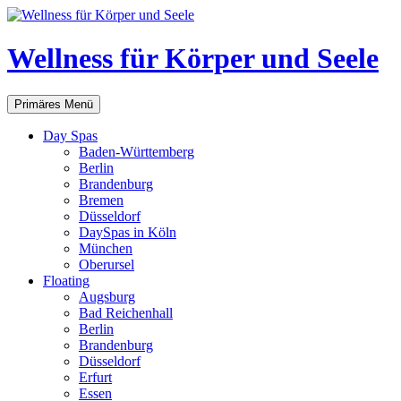
Zum
Inhalt
springen
Wellness für Körper und Seele
Suchen
Primäres Menü
Day Spas
Baden-Württemberg
Berlin
Brandenburg
Bremen
Düsseldorf
DaySpas in Köln
München
Oberursel
Floating
Augsburg
Bad Reichenhall
Berlin
Brandenburg
Düsseldorf
Erfurt
Essen