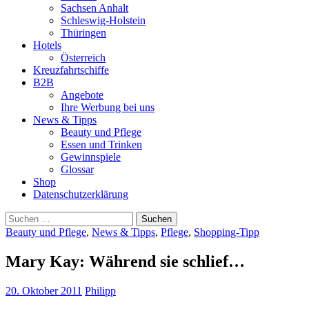
Sachsen Anhalt
Schleswig-Holstein
Thüringen
Hotels
Österreich
Kreuzfahrtschiffe
B2B
Angebote
Ihre Werbung bei uns
News & Tipps
Beauty und Pflege
Essen und Trinken
Gewinnspiele
Glossar
Shop
Datenschutzerklärung
Suchen
nach:
Beauty und Pflege
,
News & Tipps
,
Pflege
,
Shopping-Tipp
Mary Kay: Während sie schlief…
20. Oktober 2011
Philipp