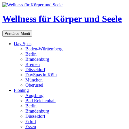
Zum
Inhalt
springen
Wellness für Körper und Seele
Suchen
Primäres Menü
Day Spas
Baden-Württemberg
Berlin
Brandenburg
Bremen
Düsseldorf
DaySpas in Köln
München
Oberursel
Floating
Augsburg
Bad Reichenhall
Berlin
Brandenburg
Düsseldorf
Erfurt
Essen