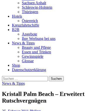
Sachsen Anhalt
Schleswig-Holstein
Thüringen
Hotels
Österreich
Kreuzfahrtschiffe
B2B
Angebote
Ihre Werbung bei uns
News & Tipps
Beauty und Pflege
Essen und Trinken
Gewinnspiele
Glossar
Shop
Datenschutzerklärung
Suchen
nach:
News & Tipps
Kristall Palm Beach – Erweitert
Rutschvergnügen