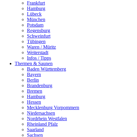
Frankfurt
Hamburg
Lübeck
München
Potsdam
Regensburg
Schweinfurt
Tübingen
Waren / Müritz
Weiterstadt
Infos / Tipps
Thermen & Saunen
Baden Württemberg
Bayern
Berlin
Brandenburg
Bremen
Hamburg
Hessen
Mecklenburg Vorpommern
Niedersachsen
Nordrhein Westfalen
Rheinland Pfalz
Saarland
Sachsen