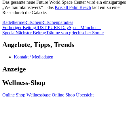
Das gesamte neue Future World Space Center wird ein einzigartiges
„Weltraumkunstwerk“ – das
Kristall Palm Beach
lädt ein zu einer
Reise durch die Galaxie.
Badetherme
Rutschen
Rutschenparadies
Beitragsnavigation
Vorheriger Beitrag
JUST PURE DaySpa – München –
Special
Nächster Beitrag
Träume von griechischer Sonne
Angebote, Tipps, Trends
Kontakt / Mediadaten
Anzeige
Wellness-Shop
Online Shop Wellnessbase
Online Shop Übersicht