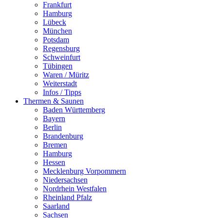
Frankfurt
Hamburg
Lübeck
München
Potsdam
Regensburg
Schweinfurt
Tübingen
Waren / Müritz
Weiterstadt
Infos / Tipps
Thermen & Saunen
Baden Württemberg
Bayern
Berlin
Brandenburg
Bremen
Hamburg
Hessen
Mecklenburg Vorpommern
Niedersachsen
Nordrhein Westfalen
Rheinland Pfalz
Saarland
Sachsen