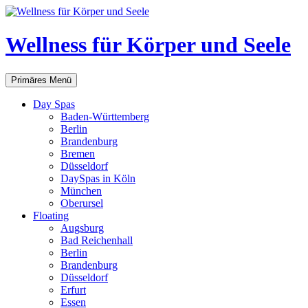
Zum
Inhalt
springen
Wellness für Körper und Seele
Suchen
Primäres Menü
Day Spas
Baden-Württemberg
Berlin
Brandenburg
Bremen
Düsseldorf
DaySpas in Köln
München
Oberursel
Floating
Augsburg
Bad Reichenhall
Berlin
Brandenburg
Düsseldorf
Erfurt
Essen