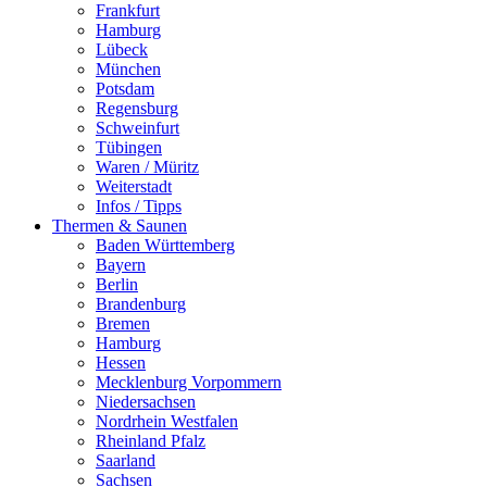
Frankfurt
Hamburg
Lübeck
München
Potsdam
Regensburg
Schweinfurt
Tübingen
Waren / Müritz
Weiterstadt
Infos / Tipps
Thermen & Saunen
Baden Württemberg
Bayern
Berlin
Brandenburg
Bremen
Hamburg
Hessen
Mecklenburg Vorpommern
Niedersachsen
Nordrhein Westfalen
Rheinland Pfalz
Saarland
Sachsen