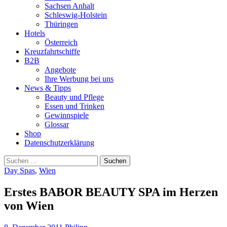
Sachsen Anhalt
Schleswig-Holstein
Thüringen
Hotels
Österreich
Kreuzfahrtschiffe
B2B
Angebote
Ihre Werbung bei uns
News & Tipps
Beauty und Pflege
Essen und Trinken
Gewinnspiele
Glossar
Shop
Datenschutzerklärung
Suchen
nach:
Day Spas
,
Wien
Erstes BABOR BEAUTY SPA im Herzen
von Wien