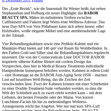
8. Dezember 2011
Philipp
Der „Erste Bezirk“, wie die Innenstadt für Wiener heißt, hat neben
Stephansdom und Hofburg ein neues Highlight: das
BABOR
BEAUTY SPA.
Mitten im turbulenten Treiben zwischen
Caféhäusern und Fiakern liegt Wiens erste Wellness-Adresse. Das
neue Day-SPA von Vera Pöllabauer kann sich sehen lassen: edler
Holzboden, weiße elegante Möbel und eine atemberaubende Lage
in der Altstadt.
Vier Behandlungskabinen sowie eine Pedikür-Kabine und ein
Maniküre-Platz bieten auf 140 qm² viel Raum für Wohlbefinden. In
den Farben Gold und Silber sind die Behandlungskabinen regelrecht
inszeniert. Die von der Cosmeceuticals Linie DOCTOR BABOR
inspirierte silberne Kabine flüstert mit coolem Design das
Versprechen, dass hier in Medical Beauty Treatments individuelle
Hautprobleme konsequent behoben werden. Kabinen in edlem Gold
– eine Hommage an die BABOR Anti-Aging Serie HSR – machen
Lust auf luxuriöses Well-Being, das die Zeichen der Zeit
verschwinden lässt. Zwei der Kabinen können mit einer Schiebetüre
zu einer Double-Treatment-Suite verbunden werden, so dass die
Welt der Schönheit auch zu zweit erlebt werden kann – mit dem
Liebsten, der besten Freundin oder der Mama. Von kurzen
Lunchtime-Facials bis hin zu mehrstündigen Wellness-
Arrangements reicht das Angebot. Wer nur mal kurz SPA-Luft
schnuppern möchte, lernt die Behandlungen beim „BEAUTY