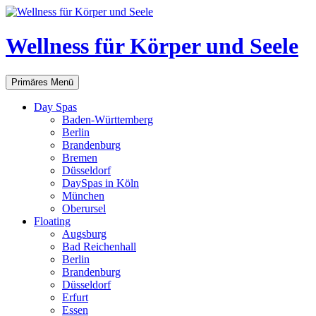
Zum
Inhalt
springen
Wellness für Körper und Seele
Suchen
Primäres Menü
Day Spas
Baden-Württemberg
Berlin
Brandenburg
Bremen
Düsseldorf
DaySpas in Köln
München
Oberursel
Floating
Augsburg
Bad Reichenhall
Berlin
Brandenburg
Düsseldorf
Erfurt
Essen