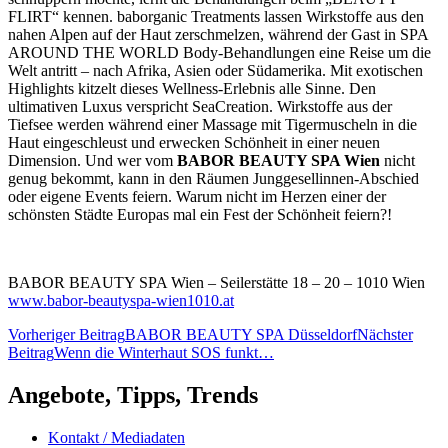
FLIRT“ kennen. baborganic Treatments lassen Wirkstoffe aus den
nahen Alpen auf der Haut zerschmelzen, während der Gast in SPA
AROUND THE WORLD Body-Behandlungen eine Reise um die
Welt antritt – nach Afrika, Asien oder Südamerika. Mit exotischen
Highlights kitzelt dieses Wellness-Erlebnis alle Sinne. Den
ultimativen Luxus verspricht SeaCreation. Wirkstoffe aus der
Tiefsee werden während einer Massage mit Tigermuscheln in die
Haut eingeschleust und erwecken Schönheit in einer neuen
Dimension. Und wer vom
BABOR BEAUTY SPA Wien
nicht
genug bekommt, kann in den Räumen Junggesellinnen-Abschied
oder eigene Events feiern. Warum nicht im Herzen einer der
schönsten Städte Europas mal ein Fest der Schönheit feiern?!
BABOR BEAUTY SPA Wien – Seilerstätte 18 – 20 – 1010 Wien
www.babor-beautyspa-wien1010.at
Beitragsnavigation
Vorheriger Beitrag
BABOR BEAUTY SPA Düsseldorf
Nächster
Beitrag
Wenn die Winterhaut SOS funkt…
Angebote, Tipps, Trends
Kontakt / Mediadaten