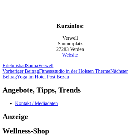
Kurzinfos:
Verwell
Saumurplatz
27283 Verden
Website
Erlebnisbad
Sauna
Verwell
Beitragsnavigation
Vorheriger Beitrag
Fitnessstudio in der Holsten Therme
Nächster
Beitrag
Yoga im Hotel Post Bezau
Angebote, Tipps, Trends
Kontakt / Mediadaten
Anzeige
Wellness-Shop