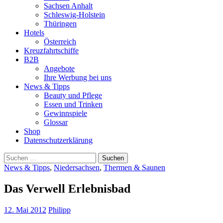
Sachsen Anhalt
Schleswig-Holstein
Thüringen
Hotels
Österreich
Kreuzfahrtschiffe
B2B
Angebote
Ihre Werbung bei uns
News & Tipps
Beauty und Pflege
Essen und Trinken
Gewinnspiele
Glossar
Shop
Datenschutzerklärung
Suchen
nach:
News & Tipps
,
Niedersachsen
,
Thermen & Saunen
Das Verwell Erlebnisbad
12. Mai 2012
Philipp