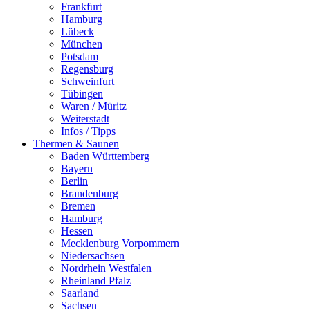
Frankfurt
Hamburg
Lübeck
München
Potsdam
Regensburg
Schweinfurt
Tübingen
Waren / Müritz
Weiterstadt
Infos / Tipps
Thermen & Saunen
Baden Württemberg
Bayern
Berlin
Brandenburg
Bremen
Hamburg
Hessen
Mecklenburg Vorpommern
Niedersachsen
Nordrhein Westfalen
Rheinland Pfalz
Saarland
Sachsen