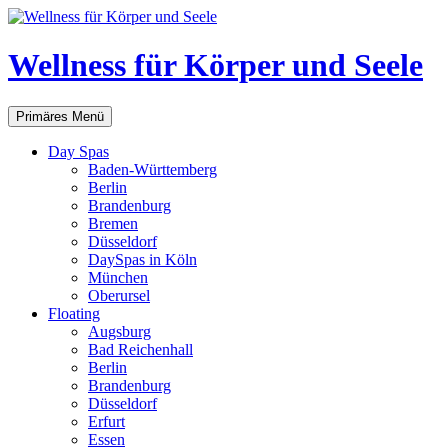
Zum
Inhalt
springen
Wellness für Körper und Seele
Suchen
Primäres Menü
Day Spas
Baden-Württemberg
Berlin
Brandenburg
Bremen
Düsseldorf
DaySpas in Köln
München
Oberursel
Floating
Augsburg
Bad Reichenhall
Berlin
Brandenburg
Düsseldorf
Erfurt
Essen