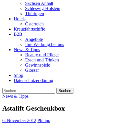
Sachsen Anhalt
Schleswig-Holstein
Thüringen
Hotels
Österreich
Kreuzfahrtschiffe
B2B
Angebote
Ihre Werbung bei uns
News & Tipps
Beauty und Pflege
Essen und Trinken
Gewinnspiele
Glossar
Shop
Datenschutzerklärung
Suchen
nach:
News & Tipps
Astalift Geschenkbox
6. November 2012
Philipp