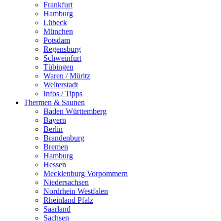
Frankfurt
Hamburg
Lübeck
München
Potsdam
Regensburg
Schweinfurt
Tübingen
Waren / Müritz
Weiterstadt
Infos / Tipps
Thermen & Saunen
Baden Württemberg
Bayern
Berlin
Brandenburg
Bremen
Hamburg
Hessen
Mecklenburg Vorpommern
Niedersachsen
Nordrhein Westfalen
Rheinland Pfalz
Saarland
Sachsen