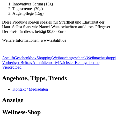
Innovatives Serum (15g)
Tagescreme (30g)
Augenpflege (15g)
Diese Produkte sorgen speziell für Straffheit und Elastizität der
Haut. Selbst Stars wie Naomi Watts schwören auf dieses Pflegeset.
Der Preis für dieses beträgt 90,00 Euro
Weitere Informationen: www.astalift.de
Astalift
Geschenkbox
Shopping
Weihnachtsgeschenk
Weihnachtsshopp
Beitragsnavigation
Vorheriger Beitrag
Almhüttenparty!
Nächster Beitrag
Therme
Vierordtbad
Angebote, Tipps, Trends
Kontakt / Mediadaten
Anzeige
Wellness-Shop