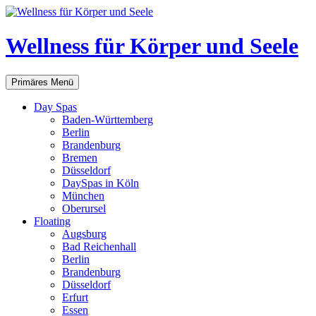
Zum
Inhalt
springen
Wellness für Körper und Seele
Suchen
Primäres Menü
Day Spas
Baden-Württemberg
Berlin
Brandenburg
Bremen
Düsseldorf
DaySpas in Köln
München
Oberursel
Floating
Augsburg
Bad Reichenhall
Berlin
Brandenburg
Düsseldorf
Erfurt
Essen