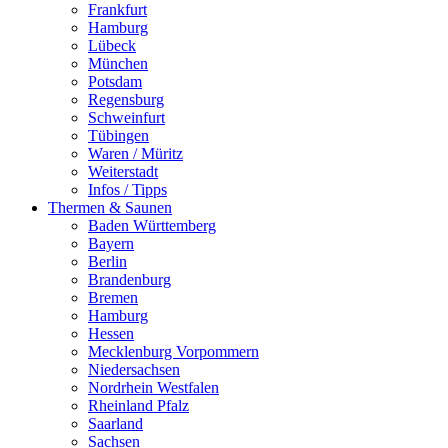
Frankfurt
Hamburg
Lübeck
München
Potsdam
Regensburg
Schweinfurt
Tübingen
Waren / Müritz
Weiterstadt
Infos / Tipps
Thermen & Saunen
Baden Württemberg
Bayern
Berlin
Brandenburg
Bremen
Hamburg
Hessen
Mecklenburg Vorpommern
Niedersachsen
Nordrhein Westfalen
Rheinland Pfalz
Saarland
Sachsen