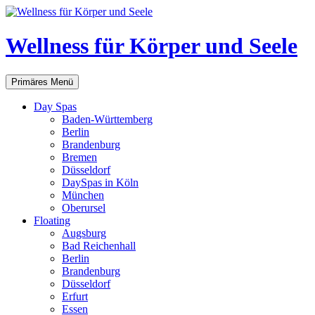
Zum
Inhalt
springen
Wellness für Körper und Seele
Suchen
Primäres Menü
Day Spas
Baden-Württemberg
Berlin
Brandenburg
Bremen
Düsseldorf
DaySpas in Köln
München
Oberursel
Floating
Augsburg
Bad Reichenhall
Berlin
Brandenburg
Düsseldorf
Erfurt
Essen