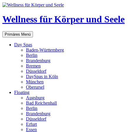
Zum
Inhalt
springen
Wellness für Körper und Seele
Suchen
Primäres Menü
Day Spas
Baden-Württemberg
Berlin
Brandenburg
Bremen
Düsseldorf
DaySpas in Köln
München
Oberursel
Floating
Augsburg
Bad Reichenhall
Berlin
Brandenburg
Düsseldorf
Erfurt
Essen