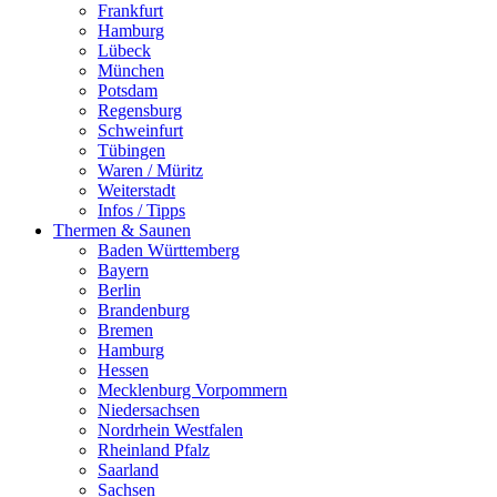
Frankfurt
Hamburg
Lübeck
München
Potsdam
Regensburg
Schweinfurt
Tübingen
Waren / Müritz
Weiterstadt
Infos / Tipps
Thermen & Saunen
Baden Württemberg
Bayern
Berlin
Brandenburg
Bremen
Hamburg
Hessen
Mecklenburg Vorpommern
Niedersachsen
Nordrhein Westfalen
Rheinland Pfalz
Saarland
Sachsen