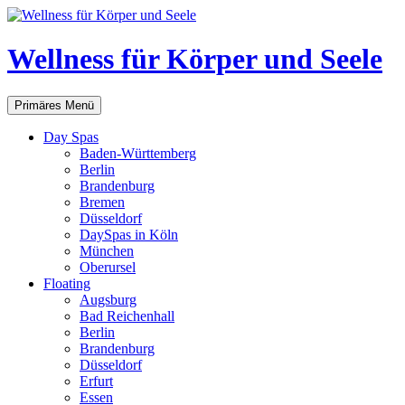
Zum
Inhalt
springen
Wellness für Körper und Seele
Suchen
Primäres Menü
Day Spas
Baden-Württemberg
Berlin
Brandenburg
Bremen
Düsseldorf
DaySpas in Köln
München
Oberursel
Floating
Augsburg
Bad Reichenhall
Berlin
Brandenburg
Düsseldorf
Erfurt
Essen