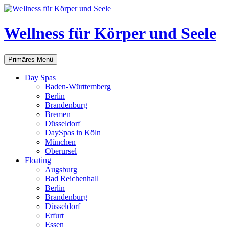
Zum
Inhalt
springen
Wellness für Körper und Seele
Suchen
Primäres Menü
Day Spas
Baden-Württemberg
Berlin
Brandenburg
Bremen
Düsseldorf
DaySpas in Köln
München
Oberursel
Floating
Augsburg
Bad Reichenhall
Berlin
Brandenburg
Düsseldorf
Erfurt
Essen