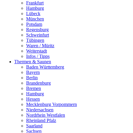
Frankfurt
Hamburg
Lübeck
München
Potsdam
Regensburg
Schweinfurt
Tübingen
Waren / Müritz
Weiterstadt
Infos / Tipps
Thermen & Saunen
Baden Württemberg
Bayern
Berlin
Brandenburg
Bremen
Hamburg
Hessen
Mecklenburg Vorpommern
Niedersachsen
Nordrhein Westfalen
Rheinland Pfalz
Saarland
Sachsen