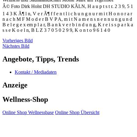
Â© Foto Dirk Holst DH STUDIO KÃLN, H a u p t s t r. 2 3 9, 5 1
1 4 3 K Ã¶ l n, V e r Ã¶ f f e n t l i c h u n g n u r m i t H o n o r a r
n a c h M F M o d e r B V P A, m i t N a m e n s n e n n u n g u n d
B e l e g e x em p l a r, B a n k v e r b i n d u n g, K r e i s s p a r k a
s s e K o e l n, B L Z 3 7 0 5 0 2 9 9, K o n t o 9 6 1 4 0
Vorheriges Bild
Nächstes Bild
Angebote, Tipps, Trends
Kontakt / Mediadaten
Anzeige
Wellness-Shop
Online Shop Wellnessbase
Online Shop Übersicht