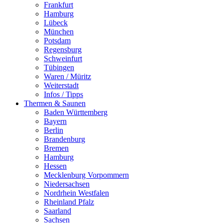
Frankfurt
Hamburg
Lübeck
München
Potsdam
Regensburg
Schweinfurt
Tübingen
Waren / Müritz
Weiterstadt
Infos / Tipps
Thermen & Saunen
Baden Württemberg
Bayern
Berlin
Brandenburg
Bremen
Hamburg
Hessen
Mecklenburg Vorpommern
Niedersachsen
Nordrhein Westfalen
Rheinland Pfalz
Saarland
Sachsen