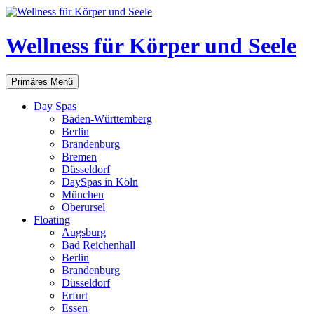
Zum
Inhalt
springen
Wellness für Körper und Seele
Suchen
Primäres Menü
Day Spas
Baden-Württemberg
Berlin
Brandenburg
Bremen
Düsseldorf
DaySpas in Köln
München
Oberursel
Floating
Augsburg
Bad Reichenhall
Berlin
Brandenburg
Düsseldorf
Erfurt
Essen