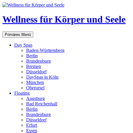
Zum
Inhalt
springen
Wellness für Körper und Seele
Suchen
Primäres Menü
Day Spas
Baden-Württemberg
Berlin
Brandenburg
Bremen
Düsseldorf
DaySpas in Köln
München
Oberursel
Floating
Augsburg
Bad Reichenhall
Berlin
Brandenburg
Düsseldorf
Erfurt
Essen