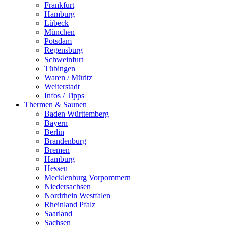
Frankfurt
Hamburg
Lübeck
München
Potsdam
Regensburg
Schweinfurt
Tübingen
Waren / Müritz
Weiterstadt
Infos / Tipps
Thermen & Saunen
Baden Württemberg
Bayern
Berlin
Brandenburg
Bremen
Hamburg
Hessen
Mecklenburg Vorpommern
Niedersachsen
Nordrhein Westfalen
Rheinland Pfalz
Saarland
Sachsen