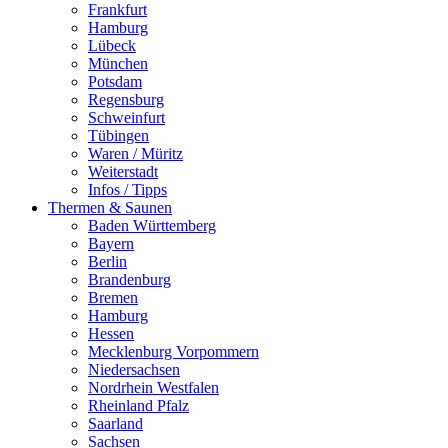
Frankfurt
Hamburg
Lübeck
München
Potsdam
Regensburg
Schweinfurt
Tübingen
Waren / Müritz
Weiterstadt
Infos / Tipps
Thermen & Saunen
Baden Württemberg
Bayern
Berlin
Brandenburg
Bremen
Hamburg
Hessen
Mecklenburg Vorpommern
Niedersachsen
Nordrhein Westfalen
Rheinland Pfalz
Saarland
Sachsen