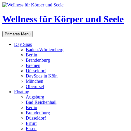
Zum
Inhalt
springen
Wellness für Körper und Seele
Suchen
Primäres Menü
Day Spas
Baden-Württemberg
Berlin
Brandenburg
Bremen
Düsseldorf
DaySpas in Köln
München
Oberursel
Floating
Augsburg
Bad Reichenhall
Berlin
Brandenburg
Düsseldorf
Erfurt
Essen