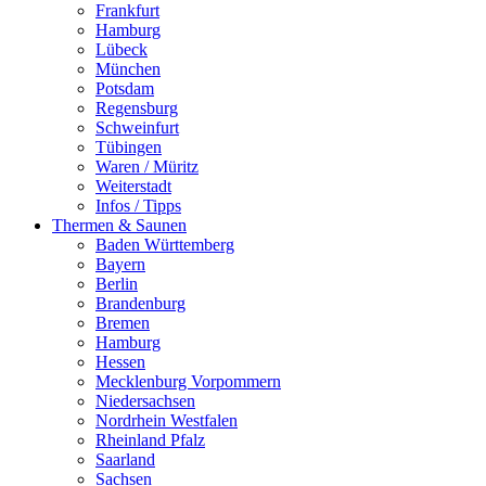
Frankfurt
Hamburg
Lübeck
München
Potsdam
Regensburg
Schweinfurt
Tübingen
Waren / Müritz
Weiterstadt
Infos / Tipps
Thermen & Saunen
Baden Württemberg
Bayern
Berlin
Brandenburg
Bremen
Hamburg
Hessen
Mecklenburg Vorpommern
Niedersachsen
Nordrhein Westfalen
Rheinland Pfalz
Saarland
Sachsen