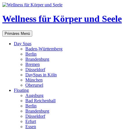
Zum
Inhalt
springen
Wellness für Körper und Seele
Suchen
Primäres Menü
Day Spas
Baden-Württemberg
Berlin
Brandenburg
Bremen
Düsseldorf
DaySpas in Köln
München
Oberursel
Floating
Augsburg
Bad Reichenhall
Berlin
Brandenburg
Düsseldorf
Erfurt
Essen