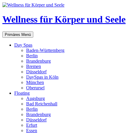
Zum
Inhalt
springen
Wellness für Körper und Seele
Suchen
Primäres Menü
Day Spas
Baden-Württemberg
Berlin
Brandenburg
Bremen
Düsseldorf
DaySpas in Köln
München
Oberursel
Floating
Augsburg
Bad Reichenhall
Berlin
Brandenburg
Düsseldorf
Erfurt
Essen