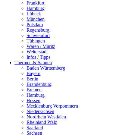
Frankfurt
Hamburg
Lübeck
München
Potsdam
Regensburg
Schweinfurt
Tübingen
Waren / Müritz
Weiterstadt
Infos / Tipps
Thermen & Saunen
Baden Württemberg
Bayern
Berlin
Brandenburg
Bremen
Hamburg
Hessen
Mecklenburg Vorpommern
Niedersachsen
Nordrhein Westfalen
Rheinland Pfalz
Saarland
Sachsen