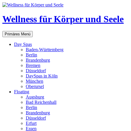
Zum
Inhalt
springen
Wellness für Körper und Seele
Suchen
Primäres Menü
Day Spas
Baden-Württemberg
Berlin
Brandenburg
Bremen
Düsseldorf
DaySpas in Köln
München
Oberursel
Floating
Augsburg
Bad Reichenhall
Berlin
Brandenburg
Düsseldorf
Erfurt
Essen