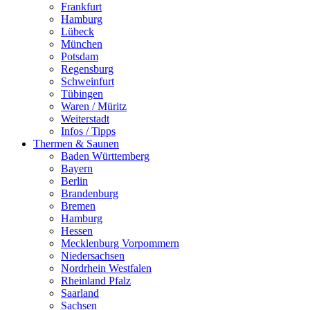
Frankfurt
Hamburg
Lübeck
München
Potsdam
Regensburg
Schweinfurt
Tübingen
Waren / Müritz
Weiterstadt
Infos / Tipps
Thermen & Saunen
Baden Württemberg
Bayern
Berlin
Brandenburg
Bremen
Hamburg
Hessen
Mecklenburg Vorpommern
Niedersachsen
Nordrhein Westfalen
Rheinland Pfalz
Saarland
Sachsen