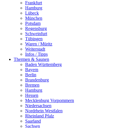
Frankfurt
Hamburg
Lübeck
München
Potsdam
Regensburg
Schweinfurt
Tübingen
Waren / Müritz
Weiterstadt
Infos / Tipps
Thermen & Saunen
Baden Württemberg
Bayern
Berlin
Brandenburg
Bremen
Hamburg
Hessen
Mecklenburg Vorpommern
Niedersachsen
Nordrhein Westfalen
Rheinland Pfalz
Saarland
Sachsen