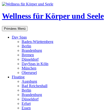
Zum
Inhalt
springen
Wellness für Körper und Seele
Suchen
Primäres Menü
Day Spas
Baden-Württemberg
Berlin
Brandenburg
Bremen
Düsseldorf
DaySpas in Köln
München
Oberursel
Floating
Augsburg
Bad Reichenhall
Berlin
Brandenburg
Düsseldorf
Erfurt
Essen