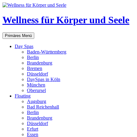
Zum
Inhalt
springen
Wellness für Körper und Seele
Suchen
Primäres Menü
Day Spas
Baden-Württemberg
Berlin
Brandenburg
Bremen
Düsseldorf
DaySpas in Köln
München
Oberursel
Floating
Augsburg
Bad Reichenhall
Berlin
Brandenburg
Düsseldorf
Erfurt
Essen