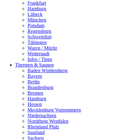
Frankfurt
Hamburg
Lübeck
München
Potsdam
Regensburg
Schweinfurt
Tübingen
Waren / Müritz
Weiterstadt
Infos / Tipps
Thermen & Saunen
Baden Württemberg
Bayern
Berlin
Brandenburg
Bremen
Hamburg
Hessen
Mecklenburg Vorpommern
Niedersachsen
Nordrhein Westfalen
Rheinland Pfalz
Saarland
Sachsen