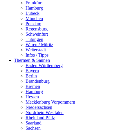
Frankfurt
Hamburg
Lübeck
München
Potsdam
Regensburg
Schweinfurt
Tübingen
Waren / Müritz
Weiterstadt
Infos / Tipps
Thermen & Saunen
Baden Württemberg
Bayern
Berlin
Brandenburg
Bremen
Hamburg
Hessen
Mecklenburg Vorpommern
Niedersachsen
Nordrhein Westfalen
Rheinland Pfalz
Saarland
Sachsen