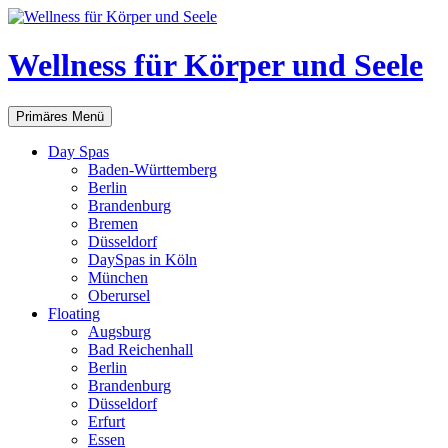
Zum
Inhalt
springen
Wellness für Körper und Seele
Suchen
Primäres Menü
Day Spas
Baden-Württemberg
Berlin
Brandenburg
Bremen
Düsseldorf
DaySpas in Köln
München
Oberursel
Floating
Augsburg
Bad Reichenhall
Berlin
Brandenburg
Düsseldorf
Erfurt
Essen