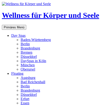
Zum
Inhalt
springen
Wellness für Körper und Seele
Suchen
Primäres Menü
Day Spas
Baden-Württemberg
Berlin
Brandenburg
Bremen
Düsseldorf
DaySpas in Köln
München
Oberursel
Floating
Augsburg
Bad Reichenhall
Berlin
Brandenburg
Düsseldorf
Erfurt
Essen