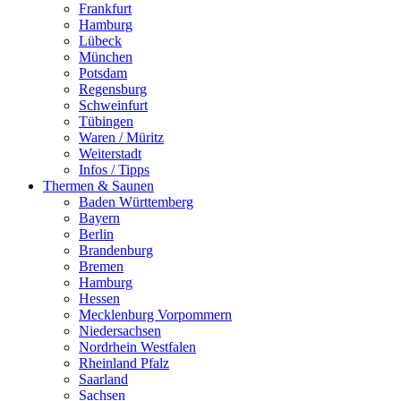
Frankfurt
Hamburg
Lübeck
München
Potsdam
Regensburg
Schweinfurt
Tübingen
Waren / Müritz
Weiterstadt
Infos / Tipps
Thermen & Saunen
Baden Württemberg
Bayern
Berlin
Brandenburg
Bremen
Hamburg
Hessen
Mecklenburg Vorpommern
Niedersachsen
Nordrhein Westfalen
Rheinland Pfalz
Saarland
Sachsen