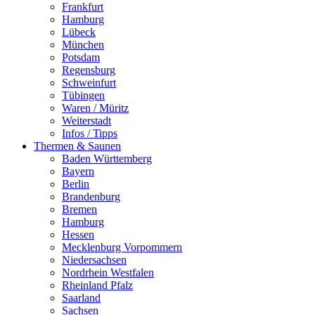
Frankfurt
Hamburg
Lübeck
München
Potsdam
Regensburg
Schweinfurt
Tübingen
Waren / Müritz
Weiterstadt
Infos / Tipps
Thermen & Saunen
Baden Württemberg
Bayern
Berlin
Brandenburg
Bremen
Hamburg
Hessen
Mecklenburg Vorpommern
Niedersachsen
Nordrhein Westfalen
Rheinland Pfalz
Saarland
Sachsen