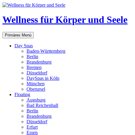
Zum
Inhalt
springen
Wellness für Körper und Seele
Suchen
Primäres Menü
Day Spas
Baden-Württemberg
Berlin
Brandenburg
Bremen
Düsseldorf
DaySpas in Köln
München
Oberursel
Floating
Augsburg
Bad Reichenhall
Berlin
Brandenburg
Düsseldorf
Erfurt
Essen