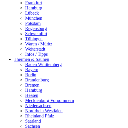
Frankfurt
Hamburg
Lübeck
München
Potsdam
Regensburg
Schweinfurt
Tübingen
Waren / Müritz
Weiterstadt
Infos / Tipps
Thermen & Saunen
Baden Württemberg
Bayern
Berlin
Brandenburg
Bremen
Hamburg
Hessen
Mecklenburg Vorpommern
Niedersachsen
Nordrhein Westfalen
Rheinland Pfalz
Saarland
Sachsen