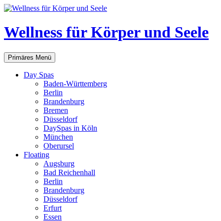
Zum
Inhalt
springen
Wellness für Körper und Seele
Suchen
Primäres Menü
Day Spas
Baden-Württemberg
Berlin
Brandenburg
Bremen
Düsseldorf
DaySpas in Köln
München
Oberursel
Floating
Augsburg
Bad Reichenhall
Berlin
Brandenburg
Düsseldorf
Erfurt
Essen