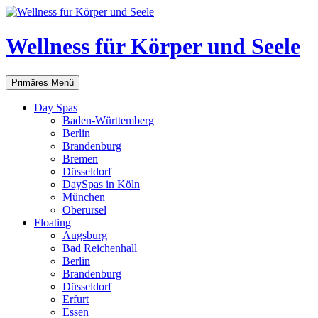
Zum
Inhalt
springen
Wellness für Körper und Seele
Suchen
Primäres Menü
Day Spas
Baden-Württemberg
Berlin
Brandenburg
Bremen
Düsseldorf
DaySpas in Köln
München
Oberursel
Floating
Augsburg
Bad Reichenhall
Berlin
Brandenburg
Düsseldorf
Erfurt
Essen