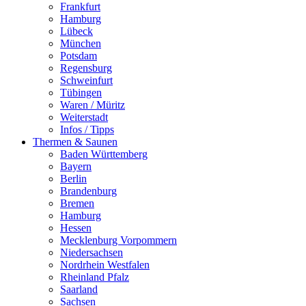
Frankfurt
Hamburg
Lübeck
München
Potsdam
Regensburg
Schweinfurt
Tübingen
Waren / Müritz
Weiterstadt
Infos / Tipps
Thermen & Saunen
Baden Württemberg
Bayern
Berlin
Brandenburg
Bremen
Hamburg
Hessen
Mecklenburg Vorpommern
Niedersachsen
Nordrhein Westfalen
Rheinland Pfalz
Saarland
Sachsen