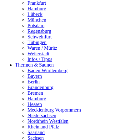
Frankfurt
Hamburg
Lübeck
München
Potsdam
Regensburg
Schweinfurt
Tübingen
Waren / Müritz
Weiterstadt
Infos / Tipps
Thermen & Saunen
Baden Württemberg
Bayern
Berlin
Brandenburg
Bremen
Hamburg
Hessen
Mecklenburg Vorpommern
Niedersachsen
Nordrhein Westfalen
Rheinland Pfalz
Saarland
Sachsen