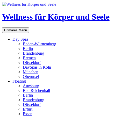
Zum
Inhalt
springen
Wellness für Körper und Seele
Suchen
Primäres Menü
Day Spas
Baden-Württemberg
Berlin
Brandenburg
Bremen
Düsseldorf
DaySpas in Köln
München
Oberursel
Floating
Augsburg
Bad Reichenhall
Berlin
Brandenburg
Düsseldorf
Erfurt
Essen